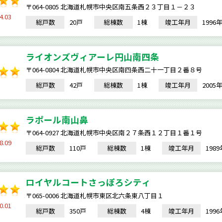
〒064-0805 北海道札幌市中央区南五条西２３丁目１－２３
4.03
総戸数
20戸
総棟数
1棟
竣工年月
199
ライオンズヴィアーレ円山南四条
〒064-0804 北海道札幌市中央区南四条西二十一丁目２番８号
総戸数
42戸
総棟数
1棟
竣工年月
200
ラポール南山鼻
〒064-0927 北海道札幌市中央区南２７条西１２丁目１番１号
8.09
総戸数
110戸
総棟数
1棟
竣工年月
198
ロイヤルコートさっぽろシティ
〒065-0006 北海道札幌市東区北六条東八丁目１
0.01
総戸数
350戸
総棟数
4棟
竣工年月
199