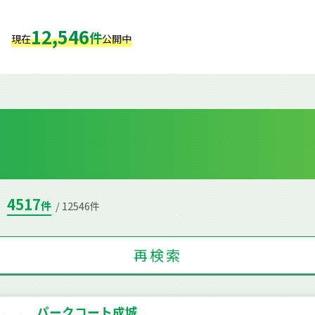
12,546
件
現在
公開中
4517
件
/ 12546件
再検索
パークコート成城