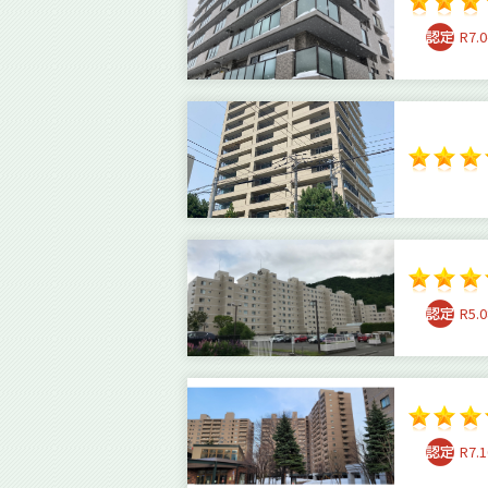
R7.0
R5.0
R7.1