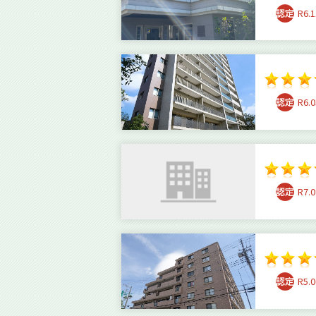
R6.1
R6.0
R7.0
R5.0