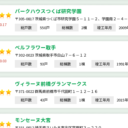
パークハウスつくば研究学園
〒305-0817 茨城県つくば市研究学園５－１１－２、学園南２－４
0.17
総戸数
550戸
総棟数
2棟
竣工年月
200
ベルフラワー取手
〒302-0023 茨城県取手市白山７－６－１２
0.03
総戸数
93戸
総棟数
1棟
竣工年月
199
ヴィラーヌ前橋グランマークス
〒371-0022 群馬県前橋市千代田町１－１２－１６
総戸数
43戸
総棟数
1棟
竣工年月
201
モンセーヌ大宮
〒331-0812 埼玉県さいたま市北区宮原町３－２２０