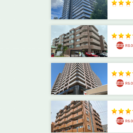
R8.0
R6.0
R6.0