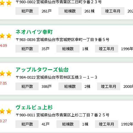
〒980-0802 宮城県仙台市青葉区二日町９番２３号
総戸数
261戸
総棟数
261棟
竣工年月
2
ネオハイツ幸町
〒983-0836 宮城県仙台市宮城野区幸町一丁目９番５号
4.09
総戸数
35戸
総棟数
1棟
竣工年月
199
アップルタワーズ仙台
〒984-0022 宮城県仙台市若林区五橋３－１－３
7.05
総戸数
386戸
総棟数
2棟
竣工年月
200
ヴェルビュ上杉
〒980-0011 宮城県仙台市青葉区上杉二丁目７番２５号
3.27
総戸数
41戸
総棟数
1棟
竣工年月
199