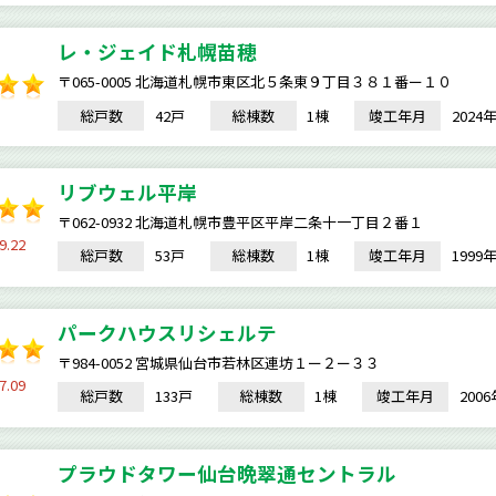
レ・ジェイド札幌苗穂
〒065-0005 北海道札幌市東区北５条東９丁目３８１番ー１０
総戸数
42戸
総棟数
1棟
竣工年月
202
リブウェル平岸
〒062-0932 北海道札幌市豊平区平岸二条十一丁目２番１
9.22
総戸数
53戸
総棟数
1棟
竣工年月
199
パークハウスリシェルテ
〒984-0052 宮城県仙台市若林区連坊１ー２ー３３
7.09
総戸数
133戸
総棟数
1棟
竣工年月
200
プラウドタワー仙台晩翠通セントラル