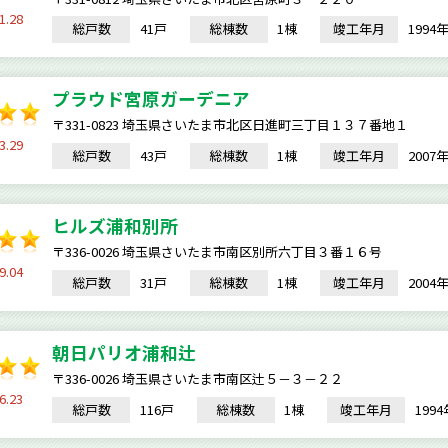
1.28
総戸数
41戸
総棟数
1棟
竣工年月
199
プラウド宮原ガーデニア
〒331-0823 埼玉県さいたま市北区日進町三丁目１３７番地１
3.29
総戸数
43戸
総棟数
1棟
竣工年月
200
ヒルズ浦和別所
〒336-0026 埼玉県さいたま市南区別所六丁目３番１６号
9.04
総戸数
31戸
総棟数
1棟
竣工年月
200
朝日パリオ浦和辻
〒336-0026 埼玉県さいたま市南区辻５－３－２２
6.23
総戸数
116戸
総棟数
1棟
竣工年月
199