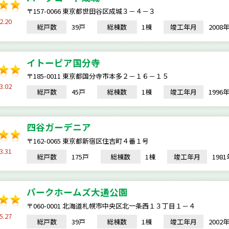
〒157-0066 東京都世田谷区成城３－４－３
2.20
総戸数
39戸
総棟数
1棟
竣工年月
200
イトーピア国分寺
〒185-0011 東京都国分寺市本多２－１６－１５
3.02
総戸数
45戸
総棟数
1棟
竣工年月
199
四谷ガーデニア
〒162-0065 東京都新宿区住吉町４番１号
3.31
総戸数
175戸
総棟数
1棟
竣工年月
198
パークホームズ大通公園
〒060-0001 北海道札幌市中央区北一条西１３丁目１－４
5.27
総戸数
39戸
総棟数
1棟
竣工年月
200