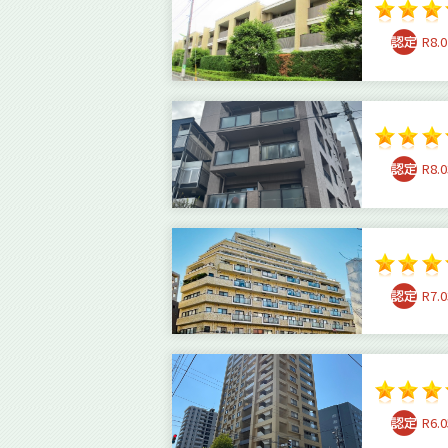
R8.0
R8.0
R7.0
R6.0