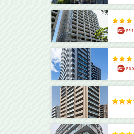
R5.1
R6.0