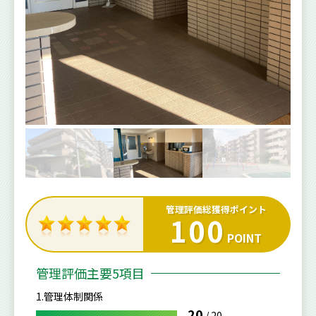
管理評価総獲得ポイント
100
POINT
管理評価主要5項目
1.管理体制関係
20
/
20