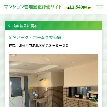
12,540
件
現在
公開中
検索結果に戻る
菊名パーク・ホームズ参番館
神奈川県横浜市港北区菊名３－９－２０