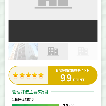
管理評価総獲得ポイント
99
POINT
管理評価主要5項目
1.管理体制関係
20
/
20