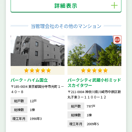
詳細表示
当管理会社のその他のマンション
パーク・ハイム国立
パークシティ武蔵小杉ミッド
スカイタワー
〒185-0034 東京都国分寺市光町１－
４０－８
〒211-0004 神奈川県川崎市中原区新
丸子東３ー１１００ー１２
総戸数
12戸
総戸数
797戸
総棟数
1棟
総棟数
1棟
竣工年月
1990年3
竣工年月
2009年5