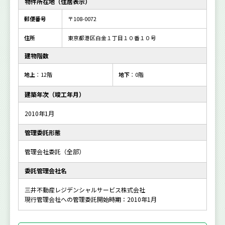
物件所在地（住居表示）
郵便番号
〒108-0072
住所
東京都港区白金１丁目１０番１０号
建物階数
地上
：12階
地下
：0階
建築年次（竣工年月）
2010年1月
管理委託形態
管理会社委託（全部）
委託管理会社名
三井不動産レジデンシャルサービス株式会社
現行管理会社への管理委託開始時期：2010年1月