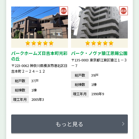
パークホームズ日吉本町光彩
パーク・ノヴァ猿江恩賜公園
の丘
〒135-0003 東京都江東区猿江１－３
〒223-0062 神奈川県横浜市港北区日
－７
吉本町２－２４－１２
総戸数
39戸
総戸数
37戸
総棟数
1棟
総棟数
1棟
竣工年月
1990年9
竣工年月
2005年3
もっと見る