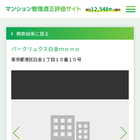
12,548
件
現在
公開中
検索結果に戻る
パークリュクス白金ｍｏｎｏ
東京都港区白金１丁目１０番１０号