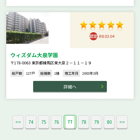
R8.03.04
ウィズダム大泉学園
〒178-0063 東京都練馬区東大泉２－１１－１９
総戸数
127戸
総棟数
1棟
竣工年月
2003年3月
詳細へ
<<
74
75
76
78
79
80
>>
77