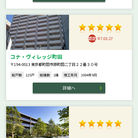
R7.03.27
コナ・ヴィレッジ町田
〒194-0013 東京都町田市原町田二丁目２２番３０号
総戸数
125戸
総棟数
1棟
竣工年月
2004年9月
詳細へ