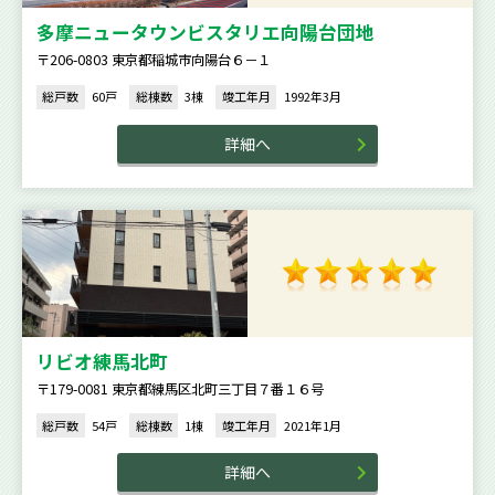
多摩ニュータウンビスタリエ向陽台団地
〒206-0803 東京都稲城市向陽台６－１
総戸数
60戸
総棟数
3棟
竣工年月
1992年3月
詳細へ
リビオ練馬北町
〒179-0081 東京都練馬区北町三丁目７番１６号
総戸数
54戸
総棟数
1棟
竣工年月
2021年1月
詳細へ