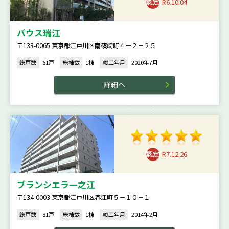
R6.10.04
バウス瑞江
〒133-0065 東京都江戸川区南篠崎町４－２－２５
総戸数
61戸
総棟数
1棟
竣工年月
2020年7月
詳細へ
R7.12.26
ブランシエラ一之江
〒134-0003 東京都江戸川区春江町５－１０－１
総戸数
81戸
総棟数
1棟
竣工年月
2014年2月