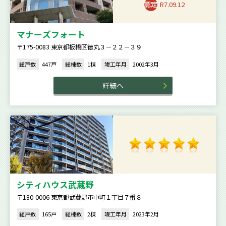
R7.09.12
マナーズフォート
〒175-0083 東京都板橋区徳丸３－２２－３９
総戸数
447戸
総棟数
1棟
竣工年月
2002年3月
詳細へ
シティハウス武蔵野
〒180-0006 東京都武蔵野市中町１丁目７番８
総戸数
165戸
総棟数
2棟
竣工年月
2023年2月