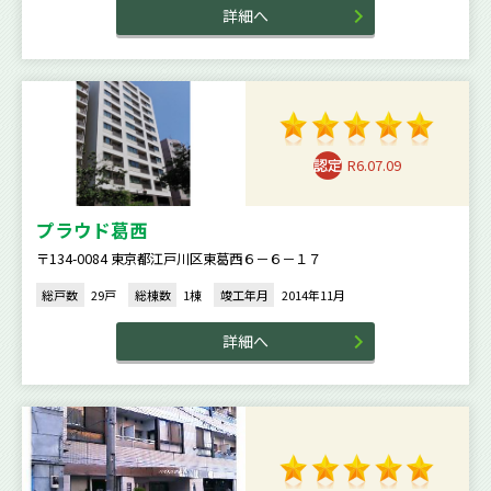
詳細へ
R6.07.09
プラウド葛西
〒134-0084 東京都江戸川区東葛西６－６－１７
総戸数
29戸
総棟数
1棟
竣工年月
2014年11月
詳細へ