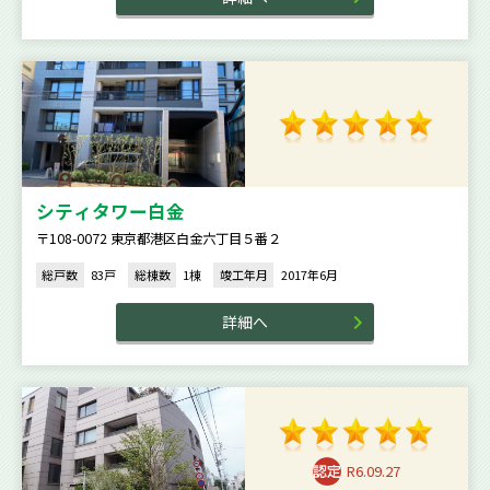
シティタワー白金
〒108-0072 東京都港区白金六丁目５番２
総戸数
83戸
総棟数
1棟
竣工年月
2017年6月
詳細へ
R6.09.27