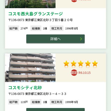
コスモ西大島グランステージ
〒136-0073 東京都江東区北砂３丁目５番２０号
総戸数
274戸
総棟数
1棟
竣工年月
1996年8月
詳細へ
R6.10.15
コスモシティ北砂
〒136-0073 東京都江東区北砂３－４－３３
総戸数
119戸
総棟数
1棟
竣工年月
1999年9月