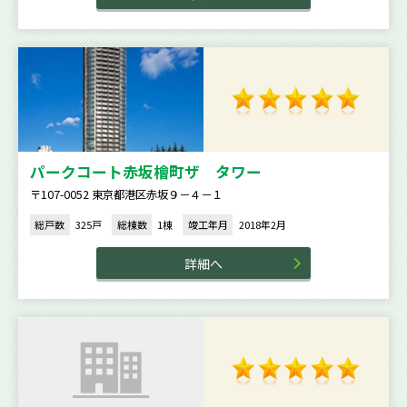
パークコート赤坂檜町ザ タワー
〒107-0052 東京都港区赤坂９－４－１
総戸数
325戸
総棟数
1棟
竣工年月
2018年2月
詳細へ