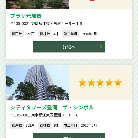
プラザ元加賀
〒135-0021 東京都江東区白河４－９－１５
総戸数
676戸
総棟数
4棟
竣工年月
1984年3月
詳細へ
シティタワーズ豊洲 ザ・シンボル
〒135-0061 東京都江東区豊洲３－６－８
総戸数
852戸
総棟数
1棟
竣工年月
2010年3月