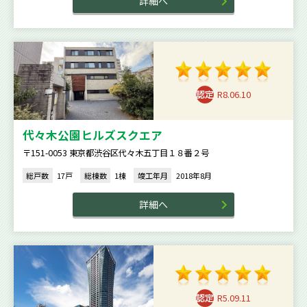
詳細へ
R8.06.10
代々木公園ヒルズスクエア
〒151-0053 東京都渋谷区代々木五丁目１８番２号
総戸数
17戸
総棟数
1棟
竣工年月
2018年8月
詳細へ
R5.09.11