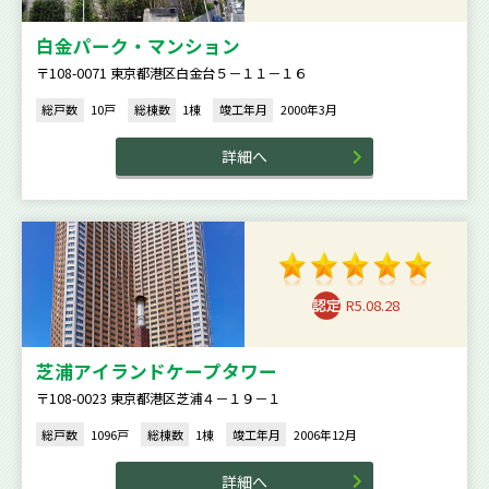
白金パーク・マンション
〒108-0071 東京都港区白金台５－１１－１６
総戸数
10戸
総棟数
1棟
竣工年月
2000年3月
詳細へ
R5.08.28
芝浦アイランドケープタワー
〒108-0023 東京都港区芝浦４－１９－１
総戸数
1096戸
総棟数
1棟
竣工年月
2006年12月
詳細へ