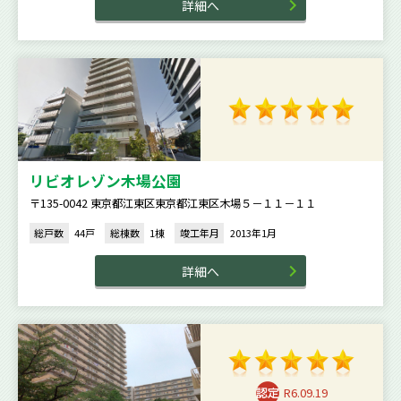
詳細へ
リビオレゾン木場公園
〒135-0042 東京都江東区東京都江東区木場５－１１－１１
総戸数
44戸
総棟数
1棟
竣工年月
2013年1月
詳細へ
R6.09.19