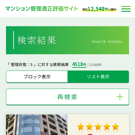
12,548
件
現在
公開中
4518
「 管理状態：5 」に対する検索結果
件
/ 12548件
ブロック表示
リスト表示
再検索