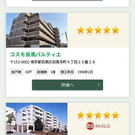
コスモ目黒パルティエ
〒152-0002 東京都目黒区目黒本町４丁目２５番２８
総戸数
38戸
総棟数
1棟
竣工年月
1998年2月
詳細へ
R6.02.21