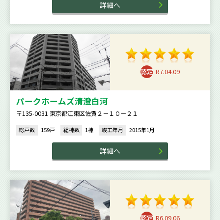
詳細へ
R7.04.09
パークホームズ清澄白河
〒135-0031 東京都江東区佐賀２－１０－２１
総戸数
159戸
総棟数
1棟
竣工年月
2015年1月
詳細へ
R6.09.06