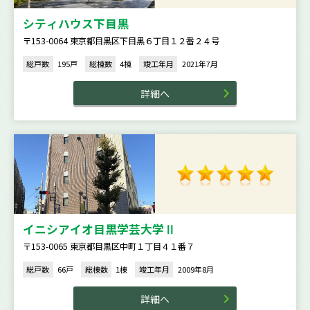
シティハウス下目黒
〒153-0064 東京都目黒区下目黒６丁目１２番２４号
総戸数
195戸
総棟数
4棟
竣工年月
2021年7月
詳細へ
イニシアイオ目黒学芸大学Ⅱ
〒153-0065 東京都目黒区中町１丁目４１番７
総戸数
66戸
総棟数
1棟
竣工年月
2009年8月
詳細へ