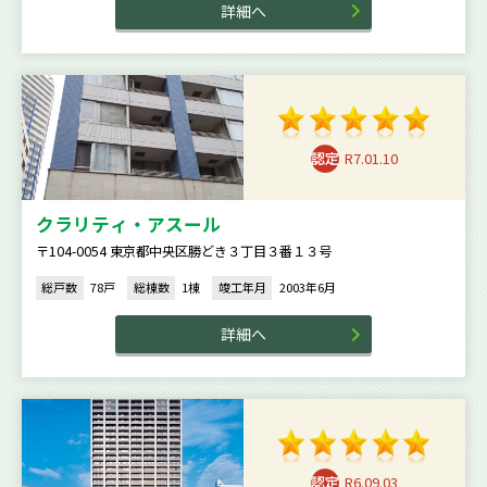
詳細へ
R7.01.10
クラリティ・アスール
〒104-0054 東京都中央区勝どき３丁目３番１３号
総戸数
78戸
総棟数
1棟
竣工年月
2003年6月
詳細へ
R6.09.03