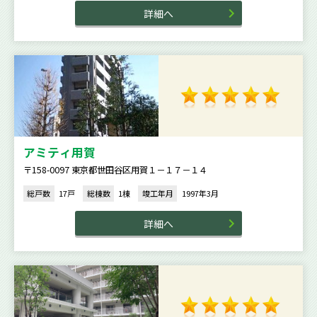
詳細へ
アミティ用賀
〒158-0097 東京都世田谷区用賀１－１７－１４
総戸数
17戸
総棟数
1棟
竣工年月
1997年3月
詳細へ