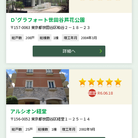
Ｄ’グラフォート世田谷芦花公園
〒157-0063 東京都世田谷区粕谷２－１８－２３
総戸数
208戸
総棟数
1棟
竣工年月
2004年3月
詳細へ
R6.06.18
アルシオン経堂
〒156-0052 東京都世田谷区経堂１－２５－１４
総戸数
25戸
総棟数
1棟
竣工年月
2002年9月