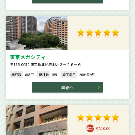
東京メガシティ
〒115-0052 東京都北区赤羽北３ー２６ー６
総戸数
863戸
総棟数
5棟
竣工年月
2004年9月
詳細へ
R7.10.06