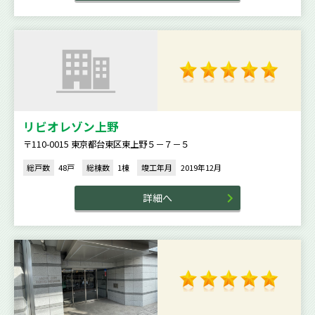
リビオレゾン上野
〒110-0015 東京都台東区東上野５－７－５
総戸数
48戸
総棟数
1棟
竣工年月
2019年12月
詳細へ