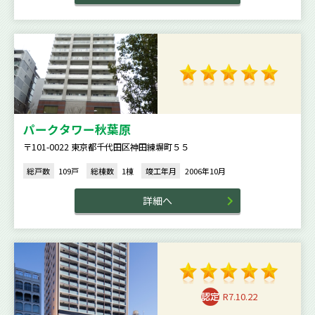
パークタワー秋葉原
〒101-0022 東京都千代田区神田練塀町５５
総戸数
109戸
総棟数
1棟
竣工年月
2006年10月
詳細へ
R7.10.22