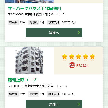
ザ・パークハウス千代田麹町
〒102-0083 東京都千代田区麹町６－４－６
総戸数
82戸
総棟数
1棟
竣工年月
2017年11月
詳細へ
R7.08.14
藤和上野コープ
〒110-0015 東京都台東区東上野４－１７－７
総戸数
42戸
総棟数
1棟
竣工年月
1984年1月
詳細へ