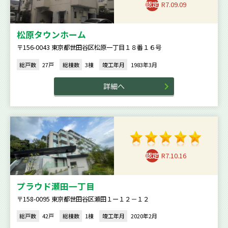
R7.09.09
松原タウンホーム
〒156-0043 東京都世田谷区松原一丁目１８番１６号
総戸数
27戸
総棟数
3棟
竣工年月
1983年3月
詳細へ
R7.10.16
プラウド瀬田一丁目
〒158-0095 東京都世田谷区瀬田１ー１２－１２
総戸数
42戸
総棟数
1棟
竣工年月
2020年2月