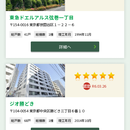
東急ドエルアルス弦巻一丁目
〒154-0016 東京都世田谷区１－２２－６
総戸数
41戸
総棟数
1棟
竣工年月
1994年11月
詳細へ
R6.03.26
ジオ勝どき
〒104-0054 東京都中央区勝どき三丁目６番１０
総戸数
68戸
総棟数
1棟
竣工年月
2014年10月