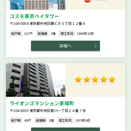
コスモ東京ベイタワー
〒104-0054 東京都中央区勝どき５丁目１２番４
総戸数
217戸
総棟数
1棟
竣工年月
2000年10月
詳細へ
ライオンズマンション茅場町
〒104-0033 東京都中央区新川一丁目２４番７号
総戸数
49戸
総棟数
1棟
竣工年月
1979年6月