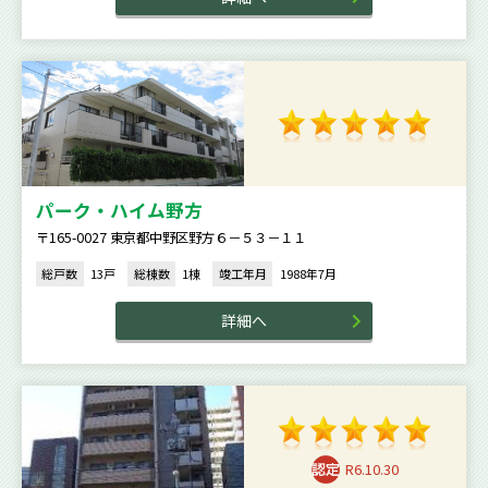
パーク・ハイム野方
〒165-0027 東京都中野区野方６－５３－１１
総戸数
13戸
総棟数
1棟
竣工年月
1988年7月
詳細へ
R6.10.30