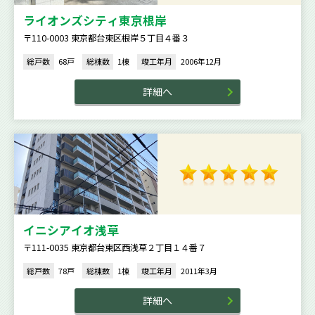
ライオンズシティ東京根岸
〒110-0003 東京都台東区根岸５丁目４番３
総戸数
68戸
総棟数
1棟
竣工年月
2006年12月
詳細へ
イニシアイオ浅草
〒111-0035 東京都台東区西浅草２丁目１４番７
総戸数
78戸
総棟数
1棟
竣工年月
2011年3月
詳細へ