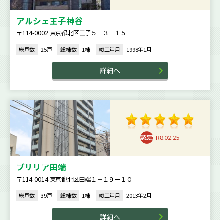
アルシェ王子神谷
〒114-0002 東京都北区王子５－３－１５
総戸数
25戸
総棟数
1棟
竣工年月
1998年1月
詳細へ
R8.02.25
ブリリア田端
〒114-0014 東京都北区田端１－１９ー１０
総戸数
39戸
総棟数
1棟
竣工年月
2013年2月
詳細へ