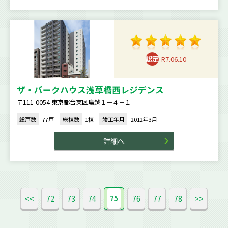
R7.06.10
ザ・パークハウス浅草橋西レジデンス
〒111-0054 東京都台東区鳥越１－４－１
総戸数
77戸
総棟数
1棟
竣工年月
2012年3月
詳細へ
<<
72
73
74
76
77
78
>>
75