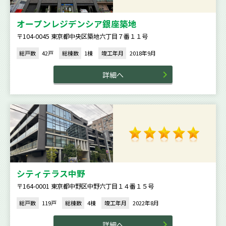
オープンレジデンシア銀座築地
〒104-0045 東京都中央区築地六丁目７番１１号
総戸数
42戸
総棟数
1棟
竣工年月
2018年9月
詳細へ
シティテラス中野
〒164-0001 東京都中野区中野六丁目１４番１５号
総戸数
119戸
総棟数
4棟
竣工年月
2022年8月
詳細へ