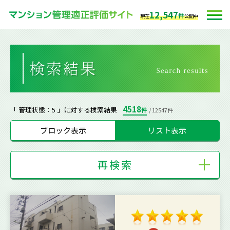
12,547
件
現在
公開中
4518
「 管理状態：5 」に対する検索結果
件
/ 12547件
ブロック表示
リスト表示
再検索