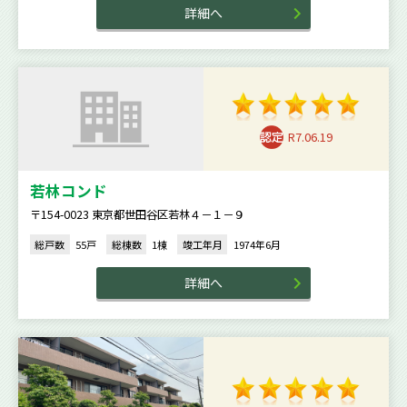
詳細へ
R7.06.19
若林コンド
〒154-0023 東京都世田谷区若林４－１－９
総戸数
55戸
総棟数
1棟
竣工年月
1974年6月
詳細へ