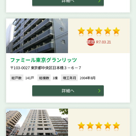
詳細へ
R7.03.21
ファミール東京グランリッツ
〒103-0027 東京都中央区日本橋３－６－７
総戸数
141戸
総棟数
1棟
竣工年月
2004年8月
詳細へ