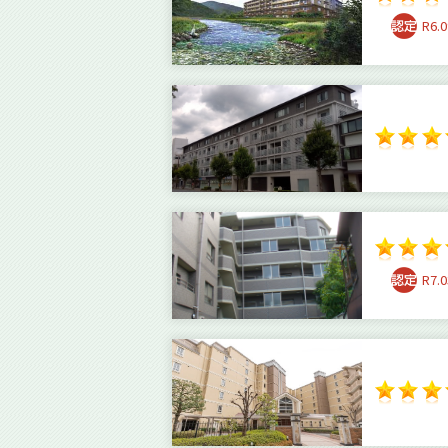
R6.0
R7.0