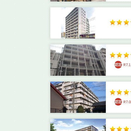
R7.1
R7.0