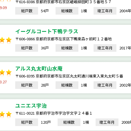
〒616-8386 京都府京都市右京区嵯峨柳田町３５番地５７
9.09
総戸数
54戸
総棟数
1棟
竣工年月
200
イーグルコート下鴨テラス
〒606-0866 京都府京都市左京区下鴨東森ヶ前町１２番地
総戸数
36戸
総棟数
1棟
竣工年月
201
アルス丸太町山水庵
〒606-8395 京都府京都市左京区丸太町通川端東入東丸太町５番
3.27
総戸数
28戸
総棟数
1棟
竣工年月
200
ユニエス宇治
〒611-0021 京都府宇治市宇治宇文字２４番１
総戸数
120戸
総棟数
1棟
竣工年月
200