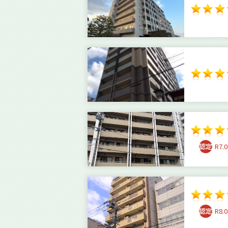
R7.0
R8.0