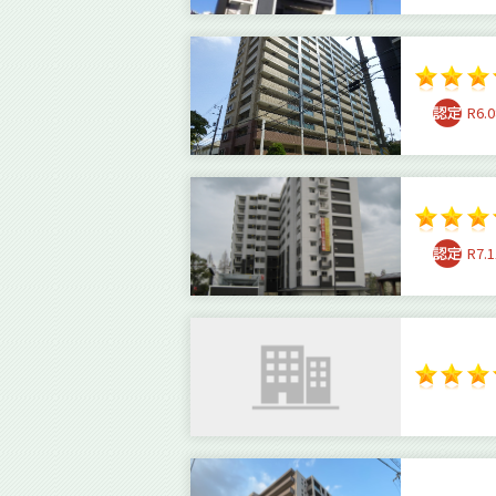
R6.0
R7.1