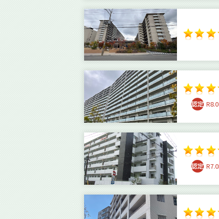
R8.0
R7.0