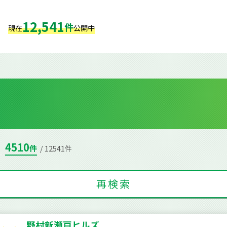
12,541
件
現在
公開中
4510
件
/ 12541件
再検索
野村新瀬戸ヒルズ