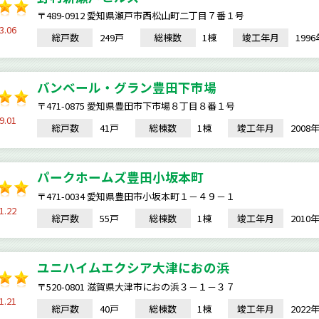
〒489-0912 愛知県瀬戸市西松山町二丁目７番１号
3.06
総戸数
249戸
総棟数
1棟
竣工年月
199
バンベール・グラン豊田下市場
〒471-0875 愛知県豊田市下市場８丁目８番１号
9.01
総戸数
41戸
総棟数
1棟
竣工年月
200
パークホームズ豊田小坂本町
〒471-0034 愛知県豊田市小坂本町１－４９－１
1.22
総戸数
55戸
総棟数
1棟
竣工年月
201
ユニハイムエクシア大津におの浜
〒520-0801 滋賀県大津市におの浜３－１－３７
1.21
総戸数
40戸
総棟数
1棟
竣工年月
202