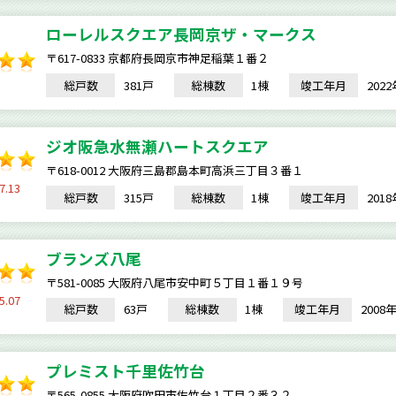
ローレルスクエア長岡京ザ・マークス
〒617-0833 京都府長岡京市神足稲葉１番２
総戸数
381戸
総棟数
1棟
竣工年月
202
ジオ阪急水無瀬ハートスクエア
〒618-0012 大阪府三島郡島本町高浜三丁目３番１
7.13
総戸数
315戸
総棟数
1棟
竣工年月
201
ブランズ八尾
〒581-0085 大阪府八尾市安中町５丁目１番１９号
5.07
総戸数
63戸
総棟数
1棟
竣工年月
200
プレミスト千里佐竹台
〒565-0855 大阪府吹田市佐竹台１丁目２番３２