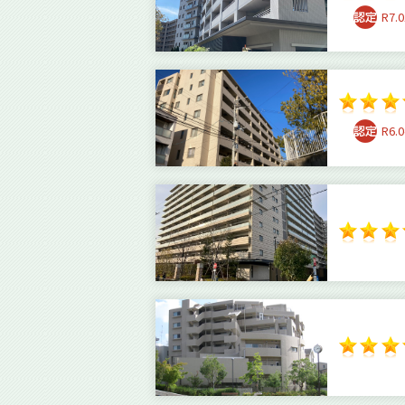
R7.0
R6.0