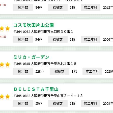
1.10
総戸数
84戸
総棟数
1棟
竣工年月
201
コスモ吹田片山公園
〒564-0072 大阪府吹田市出口町３０番１
4.18
総戸数
54戸
総棟数
1棟
竣工年月
200
ミリカ・ガーデン
〒565-0815 大阪府吹田市千里丘北１番１８
総戸数
228戸
総棟数
1棟
竣工年月
202
ＢＥＬＩＳＴＡ千里山
〒565-0842 大阪府吹田市千里山東２－４－１３
総戸数
25戸
総棟数
1棟
竣工年月
200