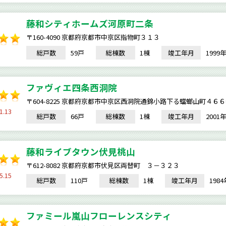
藤和シティホームズ河原町二条
〒160-4090 京都府京都市中京区指物町３１３
総戸数
59戸
総棟数
1棟
竣工年月
199
ファヴィエ四条西洞院
〒604-8225 京都府京都市中京区西洞院通錦小路下る蟷螂山町４６
1.13
総戸数
66戸
総棟数
1棟
竣工年月
200
藤和ライブタウン伏見桃山
〒612-8082 京都府京都市伏見区両替町 ３－３２３
5.15
総戸数
110戸
総棟数
1棟
竣工年月
198
ファミール嵐山フローレンスシティ