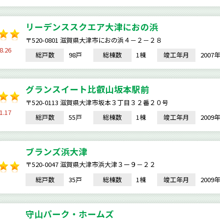
リーデンススクエア大津におの浜
〒520-0801 滋賀県大津市におの浜４－２－２８
8.26
総戸数
98戸
総棟数
1棟
竣工年月
200
グランスイート比叡山坂本駅前
〒520-0113 滋賀県大津市坂本３丁目３２番２０号
1.17
総戸数
55戸
総棟数
1棟
竣工年月
200
ブランズ浜大津
〒520-0047 滋賀県大津市浜大津３ー９－２２
総戸数
35戸
総棟数
1棟
竣工年月
200
守山パーク・ホームズ