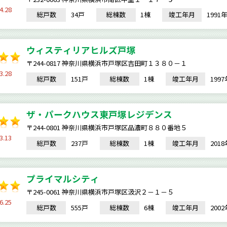
4.28
総戸数
34戸
総棟数
1棟
竣工年月
199
ウィスティリアヒルズ戸塚
〒244-0817 神奈川県横浜市戸塚区吉田町１３８０－１
3.28
総戸数
151戸
総棟数
1棟
竣工年月
199
ザ・パークハウス東戸塚レジデンス
〒244-0801 神奈川県横浜市戸塚区品濃町８８０番地５
3.13
総戸数
237戸
総棟数
1棟
竣工年月
201
プライマルシティ
〒245-0061 神奈川県横浜市戸塚区汲沢２－１－５
6.25
総戸数
555戸
総棟数
6棟
竣工年月
200