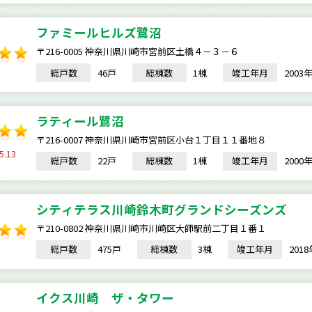
ファミールヒルズ鷺沼
〒216-0005 神奈川県川崎市宮前区土橋４－３－６
総戸数
46戸
総棟数
1棟
竣工年月
200
ラティール鷺沼
〒216-0007 神奈川県川崎市宮前区小台１丁目１１番地８
5.13
総戸数
22戸
総棟数
1棟
竣工年月
200
シティテラス川崎鈴木町グランドシーズンズ
〒210-0802 神奈川県川崎市川崎区大師駅前二丁目１番１
総戸数
475戸
総棟数
3棟
竣工年月
201
イクス川崎 ザ・タワー