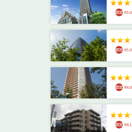
R5.0
R5.0
R6.0
R6.1