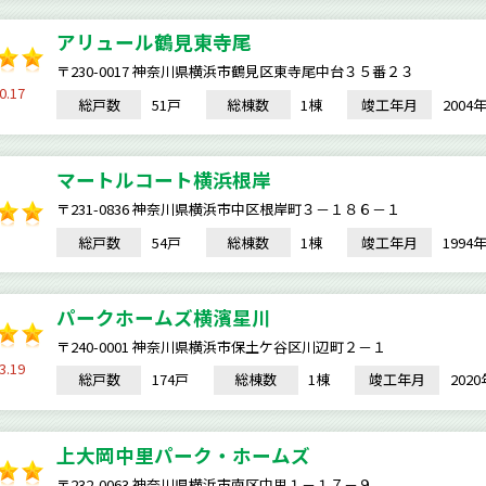
アリュール鶴見東寺尾
〒230-0017 神奈川県横浜市鶴見区東寺尾中台３５番２３
0.17
総戸数
51戸
総棟数
1棟
竣工年月
200
マートルコート横浜根岸
〒231-0836 神奈川県横浜市中区根岸町３－１８６－１
総戸数
54戸
総棟数
1棟
竣工年月
199
パークホームズ横濱星川
〒240-0001 神奈川県横浜市保土ケ谷区川辺町２－１
3.19
総戸数
174戸
総棟数
1棟
竣工年月
202
上大岡中里パーク・ホームズ
〒232-0063 神奈川県横浜市南区中里１－１７－９