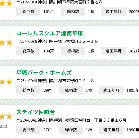
〒212-0014 神奈川県川崎市幸区大宮町２番地８
総戸数
161戸
総棟数
1棟
竣工年月
200
ローレルスクエア湘南平塚
〒254-0036 神奈川県平塚市宮松町１２－１８
総戸数
184戸
総棟数
1棟
竣工年月
202
平塚パーク・ホームズ
〒254-0046 神奈川県平塚市立野町２４－８
総戸数
29戸
総棟数
1棟
竣工年月
199
ステイツ仲町台
〒224-0041 神奈川県横浜市都筑区仲町台一丁目３３番１６号
2.13
総戸数
37戸
総棟数
1棟
竣工年月
199