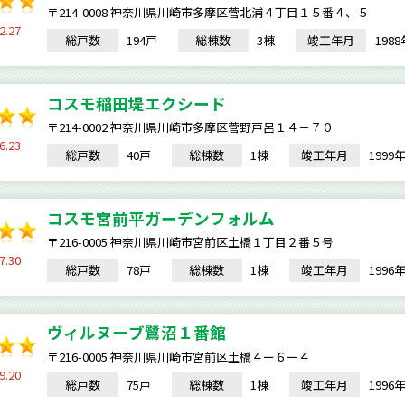
〒214-0008 神奈川県川崎市多摩区菅北浦４丁目１５番４、５
2.27
総戸数
194戸
総棟数
3棟
竣工年月
198
コスモ稲田堤エクシード
〒214-0002 神奈川県川崎市多摩区菅野戸呂１４－７０
6.23
総戸数
40戸
総棟数
1棟
竣工年月
199
コスモ宮前平ガーデンフォルム
〒216-0005 神奈川県川崎市宮前区土橋１丁目２番５号
7.30
総戸数
78戸
総棟数
1棟
竣工年月
199
ヴィルヌーブ鷺沼１番館
〒216-0005 神奈川県川崎市宮前区土橋４ー６ー４
9.20
総戸数
75戸
総棟数
1棟
竣工年月
199