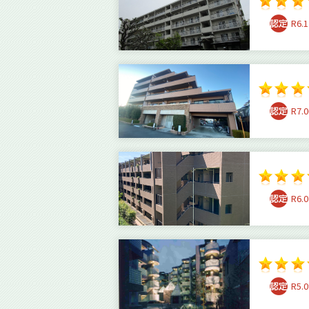
R6.1
R7.0
R6.0
R5.0