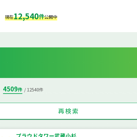
12,540
件
現在
公開中
4509
件
/ 12540件
再検索
プラウドタワー武蔵小杉