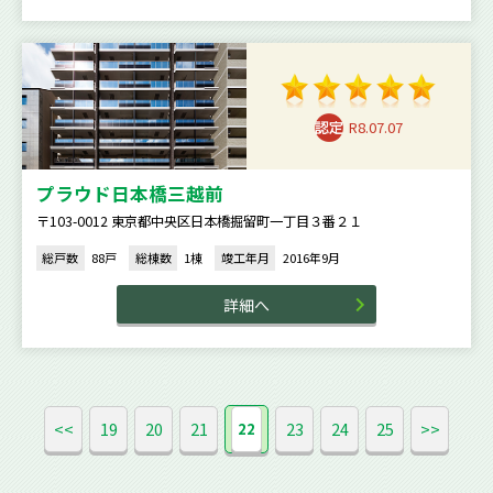
R8.07.07
プラウド日本橋三越前
〒103-0012 東京都中央区日本橋掘留町一丁目３番２１
総戸数
88戸
総棟数
1棟
竣工年月
2016年9月
詳細へ
<<
19
20
21
23
24
25
>>
22