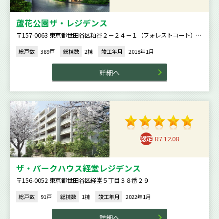
蘆花公園ザ・レジデンス
〒157-0063 東京都世田谷区粕谷２－２４－１（フォレストコート）、
２－２３－１４（ブライトコート）
総戸数
389戸
総棟数
2棟
竣工年月
2018年1月
詳細へ
R7.12.08
ザ・パークハウス経堂レジデンス
〒156-0052 東京都世田谷区経堂５丁目３８番２９
総戸数
91戸
総棟数
1棟
竣工年月
2022年1月
詳細へ