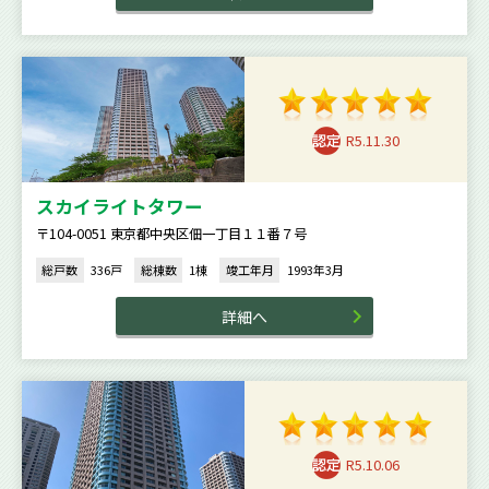
R5.11.30
スカイライトタワー
〒104-0051 東京都中央区佃一丁目１１番７号
総戸数
336戸
総棟数
1棟
竣工年月
1993年3月
詳細へ
R5.10.06