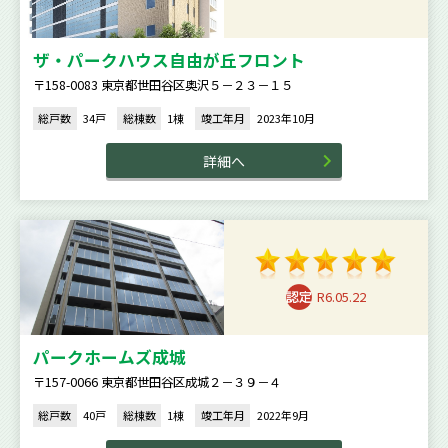
ザ・パークハウス自由が丘フロント
〒158-0083 東京都世田谷区奥沢５－２３－１５
総戸数
34戸
総棟数
1棟
竣工年月
2023年10月
詳細へ
R6.05.22
パークホームズ成城
〒157-0066 東京都世田谷区成城２－３９－４
総戸数
40戸
総棟数
1棟
竣工年月
2022年9月