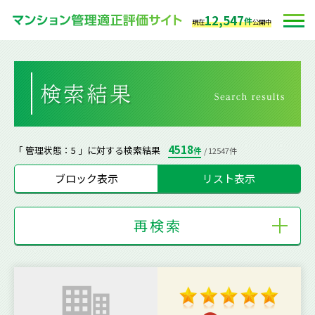
12,547
件
現在
公開中
4518
「 管理状態：5 」に対する検索結果
件
/ 12547件
ブロック表示
リスト表示
再検索