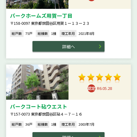
パークホームズ用賀一丁目
〒158-0097 東京都世田谷区用賀１ー１３ー２３
総戸数
75戸
総棟数
1棟
竣工年月
2021年8月
詳細へ
R6.05.28
パークコート砧ウエスト
〒157-0073 東京都世田谷区砧４－７－１６
総戸数
36戸
総棟数
1棟
竣工年月
2003年7月