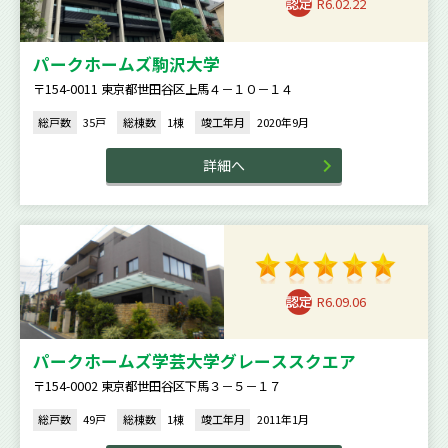
R6.02.22
パークホームズ駒沢大学
〒154-0011 東京都世田谷区上馬４－１０－１４
総戸数
35戸
総棟数
1棟
竣工年月
2020年9月
詳細へ
R6.09.06
パークホームズ学芸大学グレーススクエア
〒154-0002 東京都世田谷区下馬３－５－１７
総戸数
49戸
総棟数
1棟
竣工年月
2011年1月