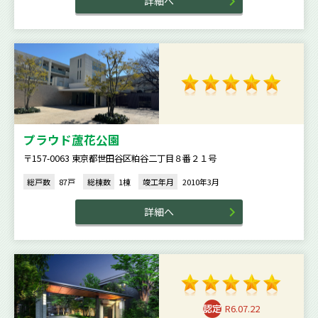
詳細へ
プラウド蘆花公園
〒157-0063 東京都世田谷区粕谷二丁目８番２１号
総戸数
87戸
総棟数
1棟
竣工年月
2010年3月
詳細へ
R6.07.22