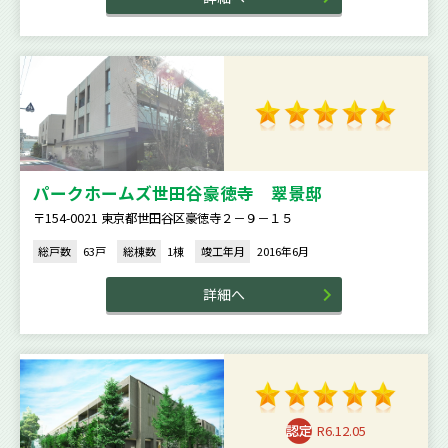
パークホームズ世田谷豪徳寺 翠景邸
〒154-0021 東京都世田谷区豪徳寺２－９－１５
総戸数
63戸
総棟数
1棟
竣工年月
2016年6月
詳細へ
R6.12.05