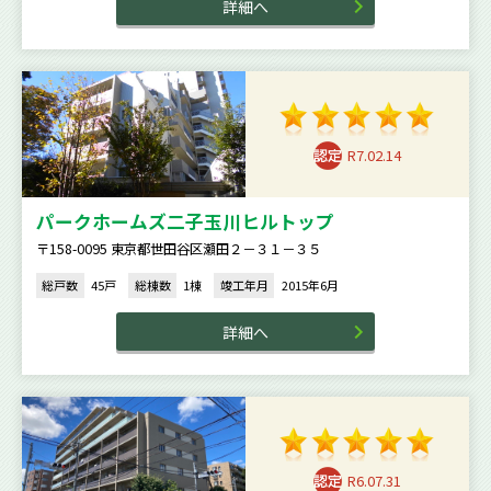
詳細へ
R7.02.14
パークホームズ二子玉川ヒルトップ
〒158-0095 東京都世田谷区瀬田２－３１－３５
総戸数
45戸
総棟数
1棟
竣工年月
2015年6月
詳細へ
R6.07.31