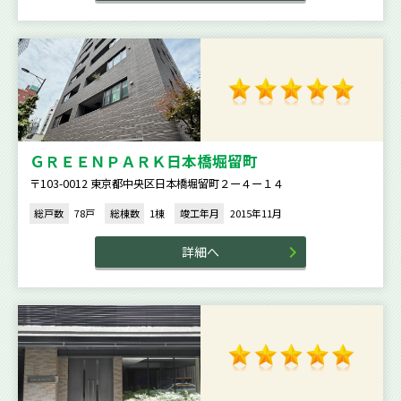
ＧＲＥＥＮＰＡＲＫ日本橋堀留町
〒103-0012 東京都中央区日本橋堀留町２ー４ー１４
総戸数
78戸
総棟数
1棟
竣工年月
2015年11月
詳細へ