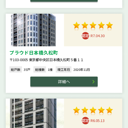
R7.04.30
プラウド日本橋久松町
〒103-0005 東京都中央区日本橋久松町５番１１
総戸数
35戸
総棟数
1棟
竣工年月
2020年11月
詳細へ
R6.05.13