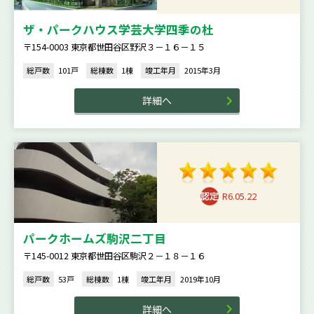
ザ・パークハウス学芸大学四季の杜
〒154-0003 東京都世田谷区野沢３－１６－１５
総戸数
101戸
総棟数
1棟
竣工年月
2015年3月
詳細へ
R6.05.22
パークホームズ駒沢二丁目
〒145-0012 東京都世田谷区駒沢２－１８－１６
総戸数
53戸
総棟数
1棟
竣工年月
2019年10月
詳細へ