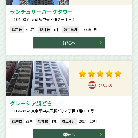
センチュリーパークタワー
〒104-0051 東京都中央区佃２－１－１
総戸数
756戸
総棟数
1棟
竣工年月
1999年3月
詳細へ
R7.05.01
グレーシア勝どき
〒104-0054 東京都中央区勝どき４丁目１番１１号
総戸数
93戸
総棟数
1棟
竣工年月
2014年10月
詳細へ