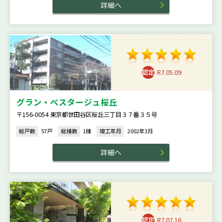
詳細へ
R7.05.09
グラン・べスタージュ桜丘
〒156-0054 東京都世田谷区桜丘三丁目３７番３５号
総戸数
57戸
総棟数
1棟
竣工年月
2002年3月
詳細へ
R7.07.16