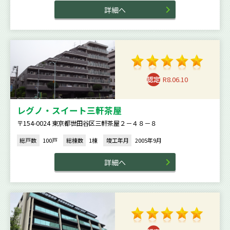
詳細へ
R8.06.10
レグノ・スイート三軒茶屋
〒154-0024 東京都世田谷区三軒茶屋２－４８－８
総戸数
100戸
総棟数
1棟
竣工年月
2005年9月
詳細へ