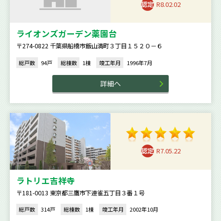
R8.02.02
ライオンズガーデン薬園台
〒274-0822 千葉県船橋市飯山満町３丁目１５２０－６
総戸数
94戸
総棟数
1棟
竣工年月
1996年7月
詳細へ
R7.05.22
ラトリエ吉祥寺
〒181-0013 東京都三鷹市下連雀五丁目３番１号
総戸数
314戸
総棟数
1棟
竣工年月
2002年10月