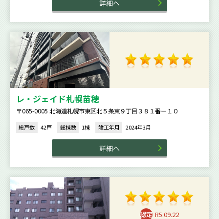
詳細へ
レ・ジェイド札幌苗穂
〒065-0005 北海道札幌市東区北５条東９丁目３８１番ー１０
総戸数
42戸
総棟数
1棟
竣工年月
2024年3月
詳細へ
R5.09.22