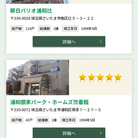
朝日パリオ浦和辻
〒336-0026 埼玉県さいたま市南区辻５－３－２２
総戸数
116戸
総棟数
1棟
竣工年月
1994年9月
詳細へ
浦和領家パーク・ホームズ弐番館
〒330-0072 埼玉県さいたま市浦和区領家７－２７－５
総戸数
43戸
総棟数
1棟
竣工年月
1994年5月
詳細へ