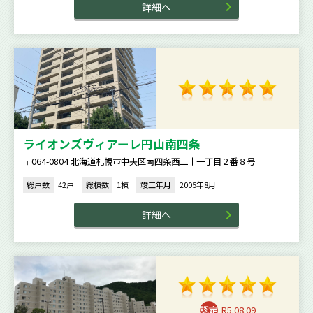
詳細へ
ライオンズヴィアーレ円山南四条
〒064-0804 北海道札幌市中央区南四条西二十一丁目２番８号
総戸数
42戸
総棟数
1棟
竣工年月
2005年8月
詳細へ
R5.08.09