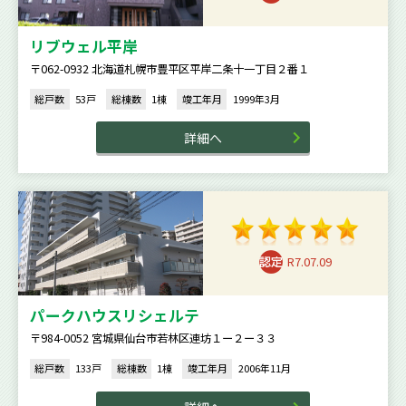
リブウェル平岸
〒062-0932 北海道札幌市豊平区平岸二条十一丁目２番１
総戸数
53戸
総棟数
1棟
竣工年月
1999年3月
詳細へ
R7.07.09
パークハウスリシェルテ
〒984-0052 宮城県仙台市若林区連坊１ー２ー３３
総戸数
133戸
総棟数
1棟
竣工年月
2006年11月