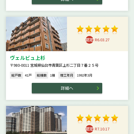
R6.03.27
ヴェルビュ上杉
〒980-0011 宮城県仙台市青葉区上杉二丁目７番２５号
総戸数
41戸
総棟数
1棟
竣工年月
1992年3月
詳細へ
R7.10.17