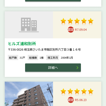
R7.09.04
ヒルズ浦和別所
〒336-0026 埼玉県さいたま市南区別所六丁目３番１６号
総戸数
31戸
総棟数
1棟
竣工年月
2004年1月
詳細へ
R5.06.23