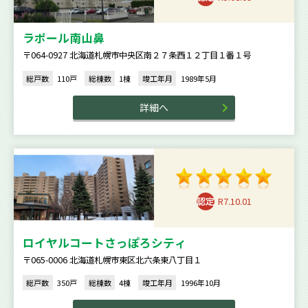
ラポール南山鼻
〒064-0927 北海道札幌市中央区南２７条西１２丁目１番１号
総戸数
110戸
総棟数
1棟
竣工年月
1989年5月
詳細へ
R7.10.01
ロイヤルコートさっぽろシティ
〒065-0006 北海道札幌市東区北六条東八丁目１
総戸数
350戸
総棟数
4棟
竣工年月
1996年10月