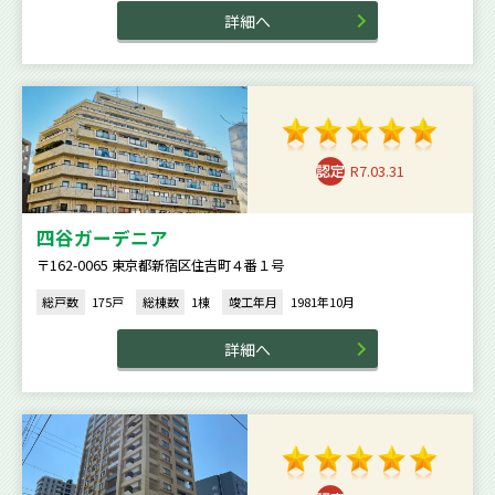
詳細へ
R7.03.31
四谷ガーデニア
〒162-0065 東京都新宿区住吉町４番１号
総戸数
175戸
総棟数
1棟
竣工年月
1981年10月
詳細へ