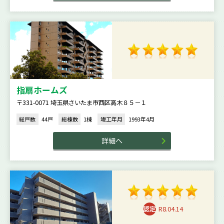
指扇ホームズ
〒331-0071 埼玉県さいたま市西区高木８５－１
総戸数
44戸
総棟数
1棟
竣工年月
1993年4月
詳細へ
R8.04.14