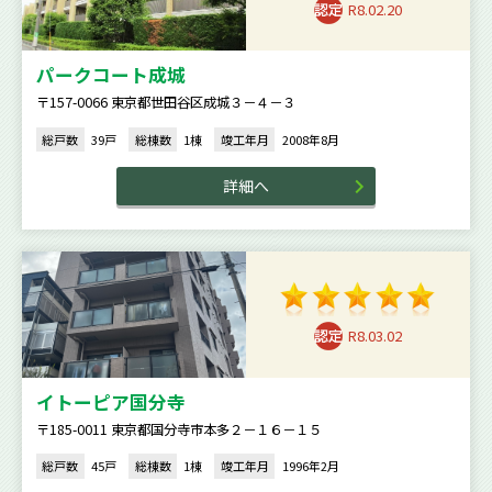
R8.02.20
パークコート成城
〒157-0066 東京都世田谷区成城３－４－３
総戸数
39戸
総棟数
1棟
竣工年月
2008年8月
詳細へ
R8.03.02
イトーピア国分寺
〒185-0011 東京都国分寺市本多２－１６－１５
総戸数
45戸
総棟数
1棟
竣工年月
1996年2月