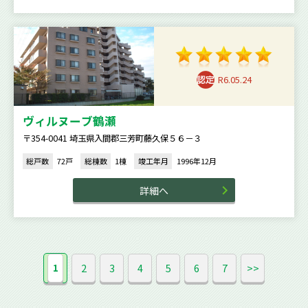
R6.05.24
ヴィルヌーブ鶴瀬
〒354-0041 埼玉県入間郡三芳町藤久保５６－３
総戸数
72戸
総棟数
1棟
竣工年月
1996年12月
詳細へ
2
3
4
5
6
7
>>
1