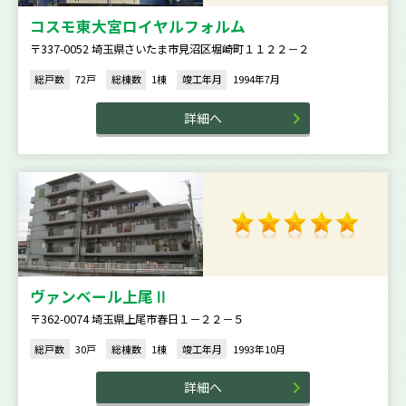
コスモ東大宮ロイヤルフォルム
〒337-0052 埼玉県さいたま市見沼区堀崎町１１２２－２
総戸数
72戸
総棟数
1棟
竣工年月
1994年7月
詳細へ
ヴァンベール上尾Ⅱ
〒362-0074 埼玉県上尾市春日１－２２－５
総戸数
30戸
総棟数
1棟
竣工年月
1993年10月
詳細へ