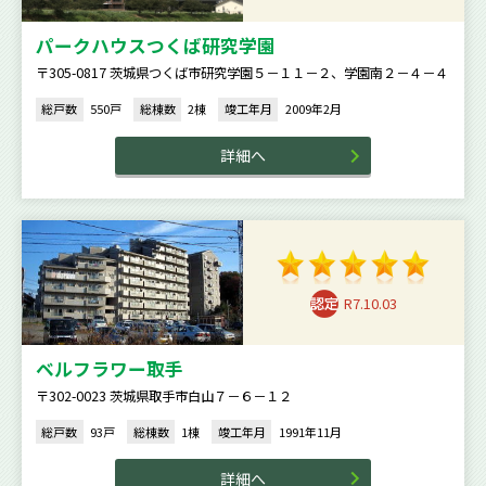
パークハウスつくば研究学園
〒305-0817 茨城県つくば市研究学園５－１１－２、学園南２－４－４
総戸数
550戸
総棟数
2棟
竣工年月
2009年2月
詳細へ
R7.10.03
ベルフラワー取手
〒302-0023 茨城県取手市白山７－６－１２
総戸数
93戸
総棟数
1棟
竣工年月
1991年11月
詳細へ