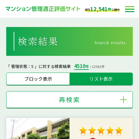
12,541
件
現在
公開中
4510
「 管理状態：5 」に対する検索結果
件
/ 12541件
ブロック表示
リスト表示
再検索