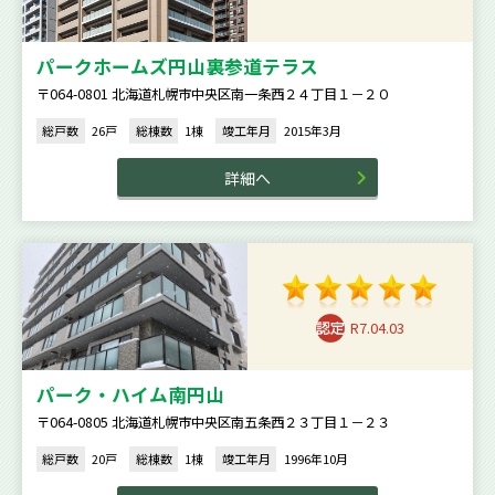
パークホームズ円山裏参道テラス
〒064-0801 北海道札幌市中央区南一条西２４丁目１－２０
総戸数
26戸
総棟数
1棟
竣工年月
2015年3月
詳細へ
R7.04.03
パーク・ハイム南円山
〒064-0805 北海道札幌市中央区南五条西２３丁目１－２３
総戸数
20戸
総棟数
1棟
竣工年月
1996年10月