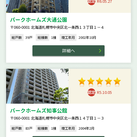
R6.05.27
パークホームズ大通公園
〒060-0001 北海道札幌市中央区北一条西１３丁目１－４
総戸数
39戸
総棟数
1棟
竣工年月
2002年10月
詳細へ
R5.10.05
パークホームズ知事公館
〒060-0001 北海道札幌市中央区北一条西１４丁目１－３
総戸数
83戸
総棟数
1棟
竣工年月
2004年2月