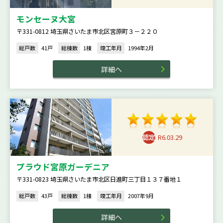
モンセーヌ大宮
〒331-0812 埼玉県さいたま市北区宮原町３－２２０
総戸数
41戸
総棟数
1棟
竣工年月
1994年2月
詳細へ
R6.03.29
プラウド宮原ガーデニア
〒331-0823 埼玉県さいたま市北区日進町三丁目１３７番地１
総戸数
43戸
総棟数
1棟
竣工年月
2007年9月
詳細へ