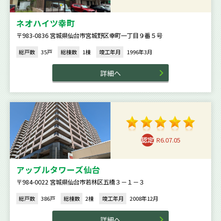
ネオハイツ幸町
〒983-0836 宮城県仙台市宮城野区幸町一丁目９番５号
総戸数
35戸
総棟数
1棟
竣工年月
1996年3月
詳細へ
R6.07.05
アップルタワーズ仙台
〒984-0022 宮城県仙台市若林区五橋３－１－３
総戸数
386戸
総棟数
2棟
竣工年月
2008年12月
詳細へ