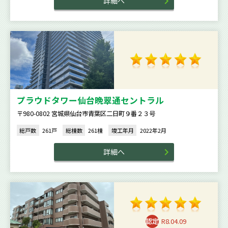
詳細へ
プラウドタワー仙台晩翠通セントラル
〒980-0802 宮城県仙台市青葉区二日町９番２３号
総戸数
261戸
総棟数
261棟
竣工年月
2022年2月
詳細へ
R8.04.09