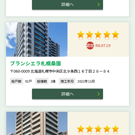
詳細へ
R6.07.19
ブランシエラ札幌桑園
〒060-0009 北海道札幌市中央区北９条西１６丁目２８ー８４
総戸数
91戸
総棟数
1棟
竣工年月
2022年11月
詳細へ