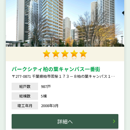
パークシティ柏の葉キャンパス一番街
〒277-0871 千葉県柏市若柴１７３－８柏の葉キャンパス１５
１街区
総戸数
987戸
総棟数
5棟
竣工年月
2008年3月
詳細へ