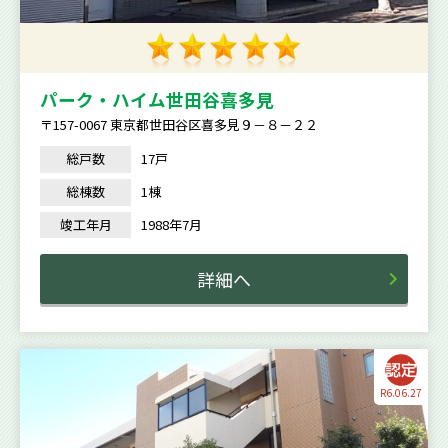
パーク・ハイム世田谷喜多見
〒157-0067 東京都世田谷区喜多見９－８－２２
総戸数
17戸
総棟数
1棟
竣工年月
1988年7月
詳細へ
R6.06.27