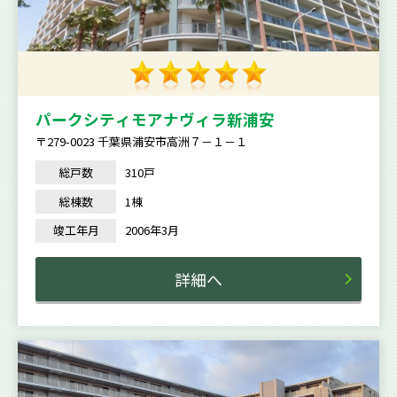
パークシティモアナヴィラ新浦安
〒279-0023 千葉県浦安市高洲７－１－１
総戸数
310戸
総棟数
1棟
竣工年月
2006年3月
詳細へ