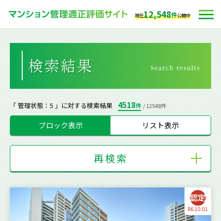
12,548
件
現在
公開中
4518
「 管理状態：5 」に対する検索結果
件
/ 12548件
ブロック表示
リスト表示
再検索
R6.10.01