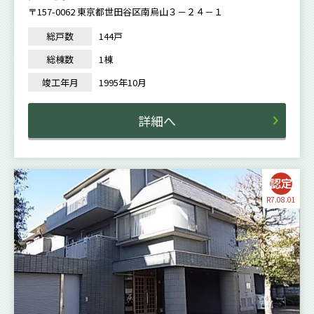
〒157-0062 東京都世田谷区南烏山３－２４－１
総戸数
144戸
総棟数
1棟
竣工年月
1995年10月
詳細へ
R7.08.01