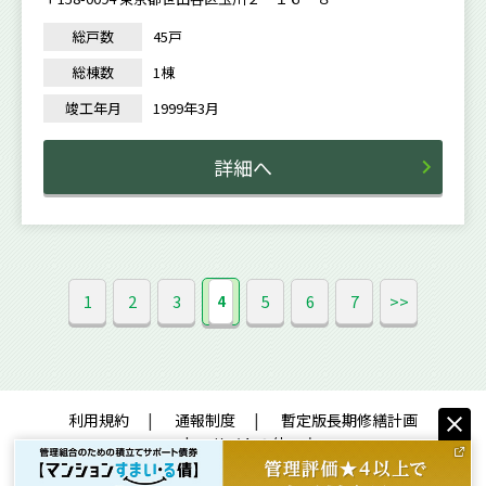
総戸数
45戸
総棟数
1棟
竣工年月
1999年3月
詳細へ
1
2
3
5
6
7
>>
4
利用規約
通報制度
暫定版長期修繕計画
サイトの使い方
Copyright© CONDOMINIUM MANAGEMENT COMPANIES ASSOCIATION. All Right