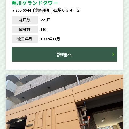
鴨川グランドタワー
〒296-0044 千葉県鴨川市広場８３４－２
総戸数
225戸
総棟数
1棟
竣工年月
1992年11月
詳細へ