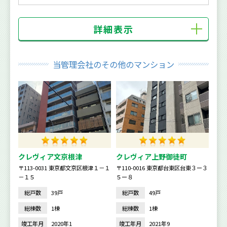
詳細表示
当管理会社のその他のマンション
クレヴィア文京根津
クレヴィア上野御徒町
〒113-0031 東京都文京区根津１－１
〒110-0016 東京都台東区台東３ー３
－１５
５ー８
総戸数
39戸
総戸数
49戸
総棟数
1棟
総棟数
1棟
竣工年月
2020年1
竣工年月
2021年9