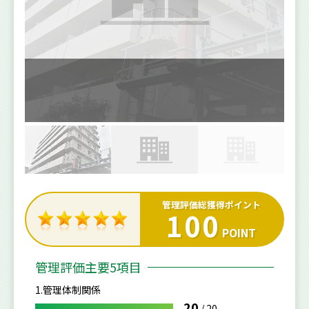
管理評価総獲得ポイント
100
POINT
管理評価主要5項目
1.管理体制関係
20
/
20