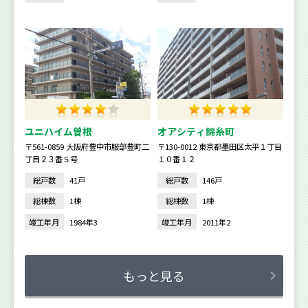
ユニハイム曽根
オアシティ錦糸町
〒561-0859 大阪府豊中市服部豊町二
〒130-0012 東京都墨田区太平１丁目
丁目２３番５号
１０番１２
総戸数
41戸
総戸数
146戸
総棟数
1棟
総棟数
1棟
竣工年月
1984年3
竣工年月
2011年2
もっと見る