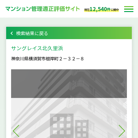
12,540
件
現在
公開中
検索結果に戻る
サングレイス北久里浜
神奈川県横須賀市根岸町２－３２－８