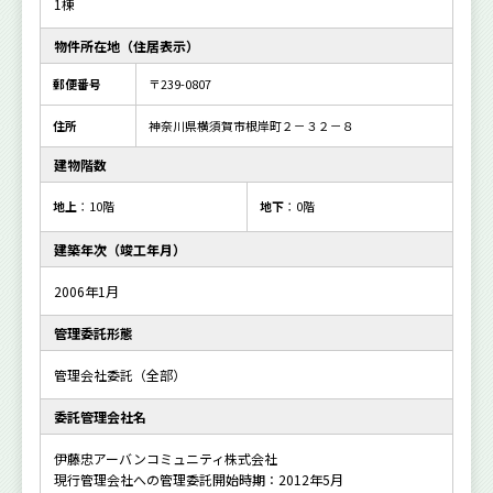
1棟
物件所在地（住居表示）
郵便番号
〒239-0807
住所
神奈川県横須賀市根岸町２－３２－８
建物階数
地上
：10階
地下
：0階
建築年次（竣工年月）
2006年1月
管理委託形態
管理会社委託（全部）
委託管理会社名
伊藤忠アーバンコミュニティ株式会社
現行管理会社への管理委託開始時期：2012年5月