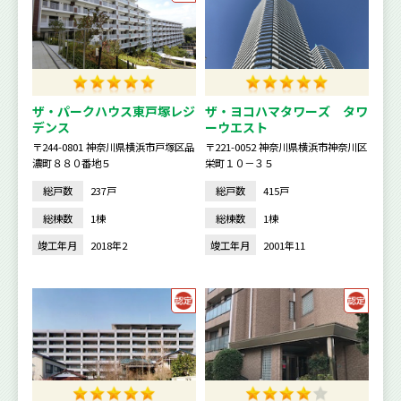
ザ・パークハウス東戸塚レジ
ザ・ヨコハマタワーズ タワ
デンス
ーウエスト
〒244-0801 神奈川県横浜市戸塚区品
〒221-0052 神奈川県横浜市神奈川区
濃町８８０番地５
栄町１０－３５
総戸数
237戸
総戸数
415戸
総棟数
1棟
総棟数
1棟
竣工年月
2018年2
竣工年月
2001年11