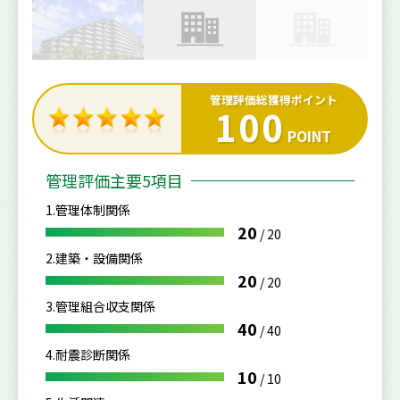
管理評価総獲得ポイント
100
POINT
管理評価主要5項目
1.管理体制関係
20
/
20
2.建築・設備関係
20
/
20
3.管理組合収支関係
40
/
40
4.耐震診断関係
10
/
10