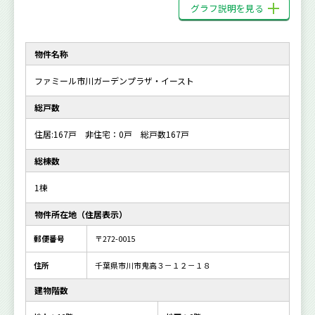
グラフ説明を見る
物件名称
ファミール市川ガーデンプラザ・イースト
総戸数
住居:167戸 非住宅：0戸 総戸数167戸
総棟数
1棟
物件所在地（住居表示）
郵便番号
〒272-0015
住所
千葉県市川市鬼高３－１２－１８
建物階数