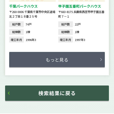
千葉パークハウス
甲子園五番町パークハウス
〒260-0006 千葉県千葉市中央区道場
〒663-8175 兵庫県西宮市甲子園五番
北２丁目１８番２５号
町７－１
総戸数
74戸
総戸数
22戸
総棟数
1棟
総棟数
1棟
竣工年月
1996年3
竣工年月
1997年3
もっと見る
検索結果に戻る