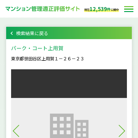
12,539
件
現在
公開中
検索結果に戻る
パーク・コート上用賀
東京都世田谷区上用賀１－２６－２３