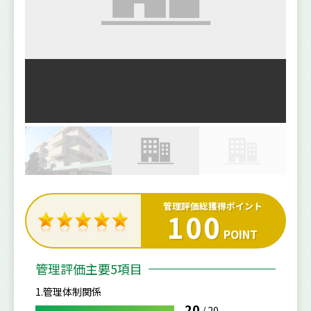
管理評価総獲得ポイント
100
POINT
管理評価主要5項目
1.管理体制関係
20
/
20