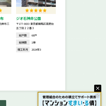
布
ジオ石神井公園
区元麻布三
〒177-0033 東京都練馬区高野台
五丁目２２番３
総戸数
68戸
総棟数
1棟
竣工年月
2024年3