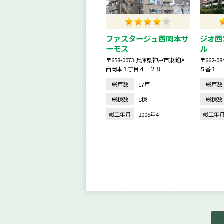
ファスタージュ西岡本サ
ジオ西
ーモス
ル
〒658-0073 兵庫県神戸市東灘区
〒662-
西岡本１丁目４－２８
５番１
総戸数
17戸
総戸数
総棟数
1棟
総棟数
竣工年月
2005年4
竣工年