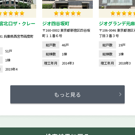
宮北口ザ・クレー
ジオ四谷坂町
ジオグランデ元麻
〒160-0002 東京都新宿区四谷坂
〒106-0046 東京都港
町１１番６号
丁目３番３号
0841 兵庫県西宮市両度町
総戸数
46戸
総戸数
19戸
51戸
総棟数
1棟
総棟数
1棟
1棟
竣工年月
2014年3
竣工年月
2018年3
月
2019年4
もっと見る