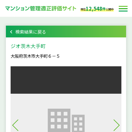
12,548
件
現在
公開中
検索結果に戻る
ジオ茨木大手町
大阪府茨木市大手町６－５