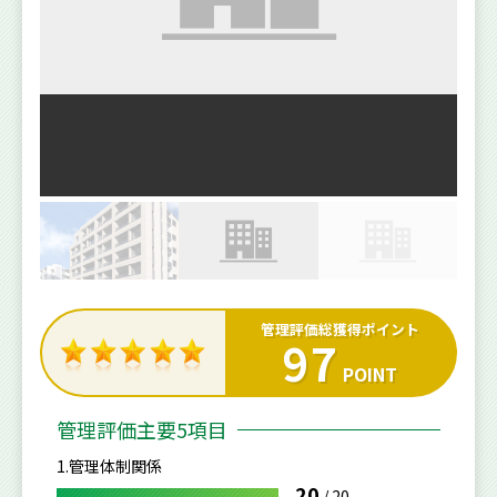
管理評価総獲得ポイント
97
POINT
管理評価主要5項目
1.管理体制関係
20
/
20