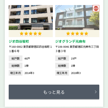
ジオ四谷坂町
ジオグランデ元麻布
〒160-0002 東京都新宿区四谷坂町１
〒106-0046 東京都港区元麻布三丁目
１番６号
３番３号
総戸数
46戸
総戸数
19戸
総棟数
1棟
総棟数
1棟
竣工年月
2014年3
竣工年月
2018年3
もっと見る