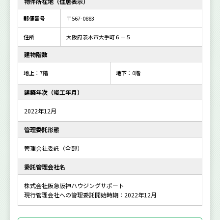
物件所在地（住居表示）
郵便番号
〒567-0883
住所
大阪府茨木市大手町６－５
建物階数
地上
：7階
地下
：0階
建築年次（竣工年月）
2022年12月
管理委託形態
管理会社委託（全部）
委託管理会社名
株式会社阪急阪神ハウジングサポート
現行管理会社への管理委託開始時期：2022年12月