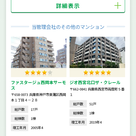
詳細表示
当管理会社のその他のマンション
ファスタージュ西岡本サーモ
ジオ西宮北口ザ・クレール
ス
〒662-0841 兵庫県西宮市両度町５番
〒658-0073 兵庫県神戸市東灘区西岡
１
本１丁目４－２８
総戸数
51戸
総戸数
17戸
総棟数
1棟
総棟数
1棟
竣工年月
2019年4
竣工年月
2005年4