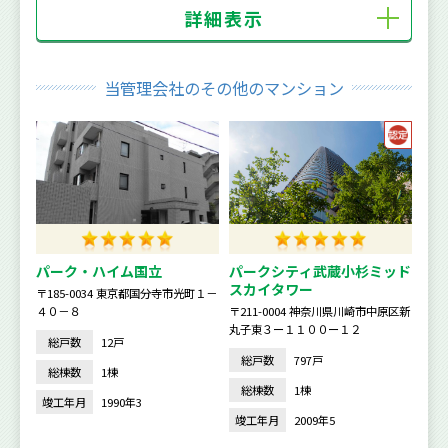
詳細表示
当管理会社のその他のマンション
パーク・ハイム国立
パークシティ武蔵小杉ミッド
スカイタワー
〒185-0034 東京都国分寺市光町１－
４０－８
〒211-0004 神奈川県川崎市中原区新
丸子東３ー１１００ー１２
総戸数
12戸
総戸数
797戸
総棟数
1棟
総棟数
1棟
竣工年月
1990年3
竣工年月
2009年5