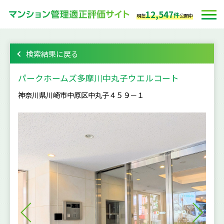
12,547
件
現在
公開中
検索結果に戻る
パークホームズ多摩川中丸子ウエルコート
神奈川県川崎市中原区中丸子４５９－１