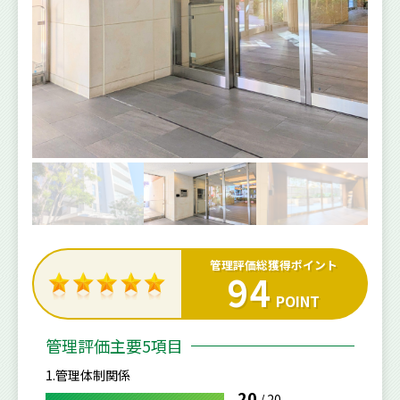
管理評価総獲得ポイント
94
POINT
管理評価主要5項目
1.管理体制関係
20
/
20