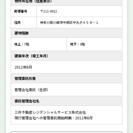
物件所在地（住居表示）
郵便番号
〒211-0012
住所
神奈川県川崎市中原区中丸子４５９－１
建物階数
地上
：7階
地下
：0階
建築年次（竣工年月）
2012年8月
管理委託形態
管理会社委託（全部）
委託管理会社名
三井不動産レジデンシャルサービス株式会社
現行管理会社への管理委託開始時期：2012年8月