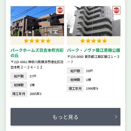
パークホームズ日吉本町光彩
パーク・ノヴァ猿江恩賜公園
の丘
〒135-0003 東京都江東区猿江１－３
〒223-0062 神奈川県横浜市港北区日
－７
吉本町２－２４－１２
総戸数
39戸
総戸数
37戸
総棟数
1棟
総棟数
1棟
竣工年月
1990年9
竣工年月
2005年3
もっと見る