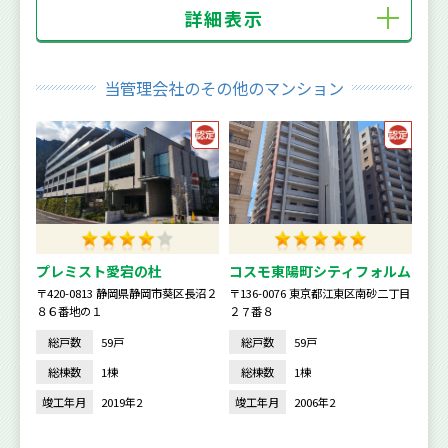
詳細表示
当管理会社のその他のマンション
プレミスト愛宕の杜
コスモ東陽町シティフォルム
〒420-0813 静岡県静岡市葵区長沼２
〒136-0076 東京都江東区南砂二丁目
８６番地の１
２７番８
総戸数
59戸
総戸数
59戸
総棟数
1棟
総棟数
1棟
竣工年月
2019年2
竣工年月
2006年2