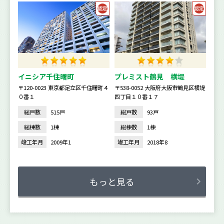
イニシア千住曙町
プレミスト鶴見 横堤
〒120-0023 東京都足立区千住曙町４
〒538-0052 大阪府大阪市鶴見区横堤
０番１
四丁目１０番１７
総戸数
515戸
総戸数
93戸
総棟数
1棟
総棟数
1棟
竣工年月
2009年1
竣工年月
2018年8
もっと見る