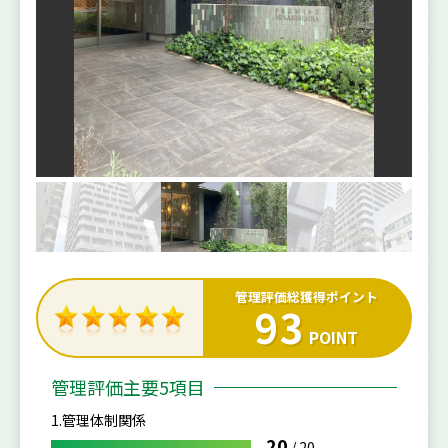
管理評価総獲得ポイント
93
POINT
管理評価主要5項目
1.管理体制関係
20
/
20