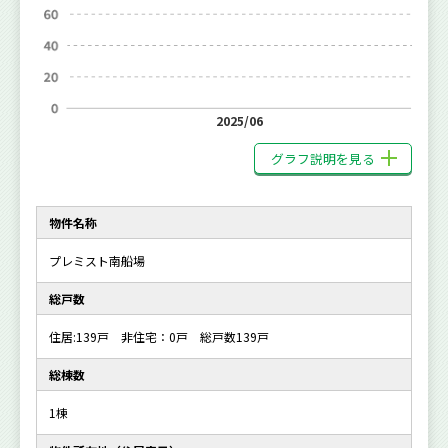
2025/06
グラフ説明を見る
物件名称
プレミスト南船場
総戸数
住居:139戸 非住宅：0戸 総戸数139戸
総棟数
1棟