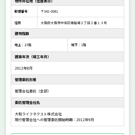
物件所在地（住居表示）
郵便番号
〒542-0081
住所
大阪府大阪市中央区南船場２丁目２番１３号
建物階数
地上
：23階
地下
：1階
建築年次（竣工年月）
2012年8月
管理委託形態
管理会社委託（全部）
委託管理会社名
大和ライフネクスト株式会社
現行管理会社への管理委託開始時期：2012年9月