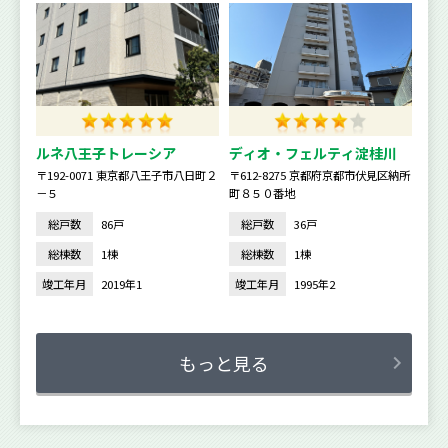
ルネ八王子トレーシア
ディオ・フェルティ淀桂川
〒192-0071 東京都八王子市八日町２
〒612-8275 京都府京都市伏見区納所
－５
町８５０番地
総戸数
86戸
総戸数
36戸
総棟数
1棟
総棟数
1棟
竣工年月
2019年1
竣工年月
1995年2
もっと見る