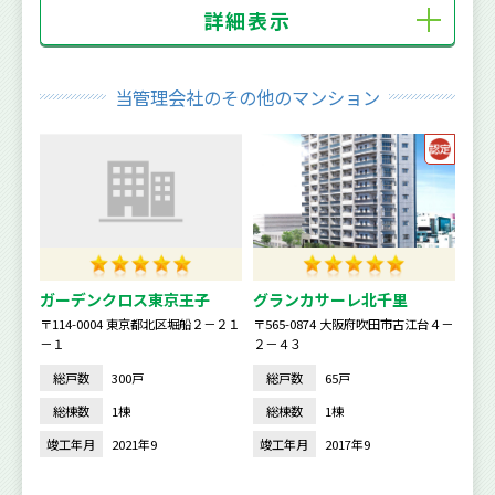
詳細表示
当管理会社のその他のマンション
ガーデンクロス東京王子
グランカサーレ北千里
〒114-0004 東京都北区堀船２－２１
〒565-0874 大阪府吹田市古江台４－
－１
２－４３
総戸数
300戸
総戸数
65戸
総棟数
1棟
総棟数
1棟
竣工年月
2021年9
竣工年月
2017年9