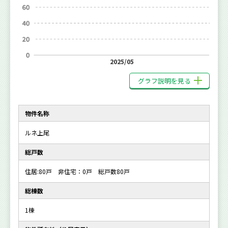
2025/05
グラフ説明を見る
物件名称
ルネ上尾
総戸数
住居:80戸 非住宅：0戸 総戸数80戸
総棟数
1棟