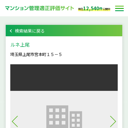
12,540
件
現在
公開中
検索結果に戻る
ルネ上尾
埼玉県上尾市宮本町１５－５