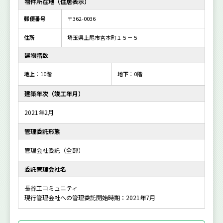
物件所在地（住居表示）
郵便番号
〒362-0036
住所
埼玉県上尾市宮本町１５－５
建物階数
地上
：10階
地下
：0階
建築年次（竣工年月）
2021年2月
管理委託形態
管理会社委託（全部）
委託管理会社名
長谷工コミュニティ
現行管理会社への管理委託開始時期：2021年7月