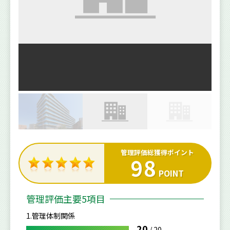
管理評価総獲得ポイント
98
POINT
管理評価主要5項目
1.管理体制関係
20
/
20