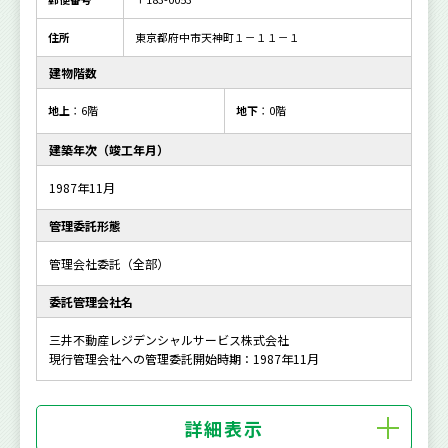
住所
東京都府中市天神町１－１１－１
建物階数
地上
：6階
地下
：0階
建築年次（竣工年月）
1987年11月
管理委託形態
管理会社委託（全部）
委託管理会社名
三井不動産レジデンシャルサービス株式会社
現行管理会社への管理委託開始時期：1987年11月
詳細表示