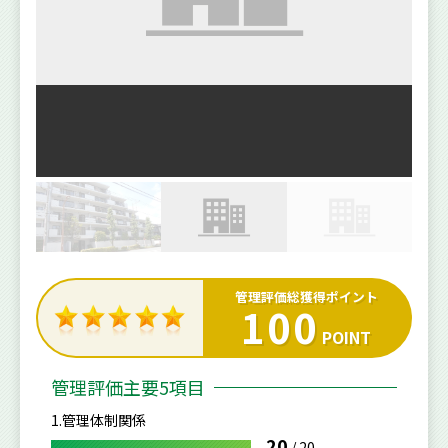
管理評価総獲得ポイント
100
POINT
管理評価主要5項目
1.管理体制関係
20
/
20