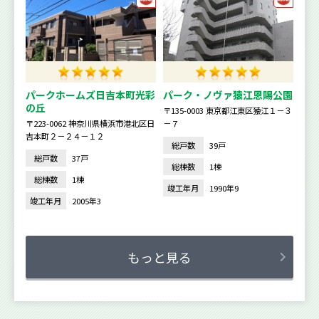
パークホームズ日吉本町光彩
パーク・ノヴァ猿江恩賜公園
の丘
〒135-0003 東京都江東区猿江１－３
〒223-0062 神奈川県横浜市港北区日
－７
吉本町２－２４－１２
総戸数
39戸
総戸数
37戸
総棟数
1棟
総棟数
1棟
竣工年月
1990年9
竣工年月
2005年3
もっと見る