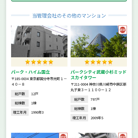
当管理会社のその他のマンション
パーク・ハイム国立
パークシティ武蔵小杉ミッド
スカイタワー
〒185-0034 東京都国分寺市光町１－
４０－８
〒211-0004 神奈川県川崎市中原区新
丸子東３ー１１００ー１２
総戸数
12戸
総戸数
797戸
総棟数
1棟
総棟数
1棟
竣工年月
1990年3
竣工年月
2009年5