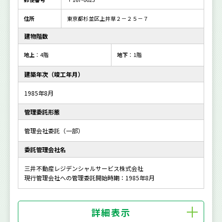
住所
東京都杉並区上井草２－２５－７
建物階数
地上
：4階
地下
：1階
建築年次（竣工年月）
1985年8月
管理委託形態
管理会社委託（一部）
委託管理会社名
三井不動産レジデンシャルサービス株式会社
現行管理会社への管理委託開始時期：1985年8月
詳細表示