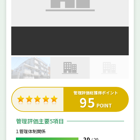
管理評価総獲得ポイント
95
POINT
管理評価主要5項目
1.管理体制関係
20
/
20