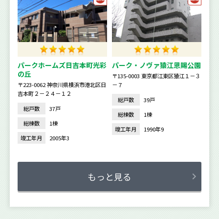
パークホームズ日吉本町光彩
パーク・ノヴァ猿江恩賜公園
の丘
〒135-0003 東京都江東区猿江１－３
〒223-0062 神奈川県横浜市港北区日
－７
吉本町２－２４－１２
総戸数
39戸
総戸数
37戸
総棟数
1棟
総棟数
1棟
竣工年月
1990年9
竣工年月
2005年3
もっと見る