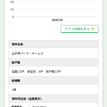
2025/03
グラフ説明を見る
物件名称
上井草パーク・ホームズ
総戸数
住居:23戸 非住宅：0戸 総戸数23戸
総棟数
1棟
物件所在地（住居表示）
郵便番号
〒167-0023