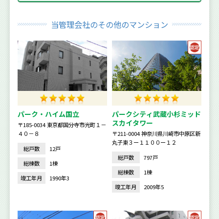
当管理会社のその他のマンション
パーク・ハイム国立
パークシティ武蔵小杉ミッド
スカイタワー
〒185-0034 東京都国分寺市光町１－
４０－８
〒211-0004 神奈川県川崎市中原区新
丸子東３ー１１００ー１２
総戸数
12戸
総戸数
797戸
総棟数
1棟
総棟数
1棟
竣工年月
1990年3
竣工年月
2009年5