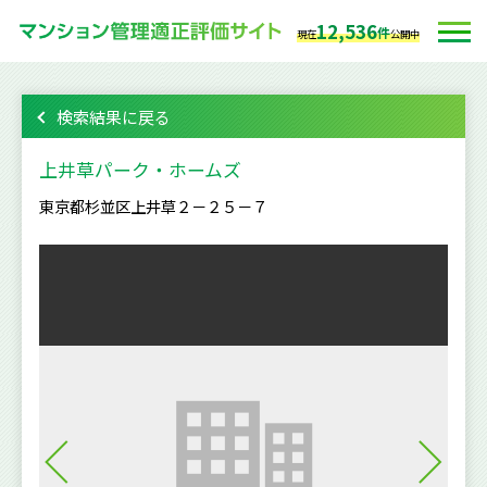
12,536
件
現在
公開中
検索結果に戻る
上井草パーク・ホームズ
東京都杉並区上井草２－２５－７