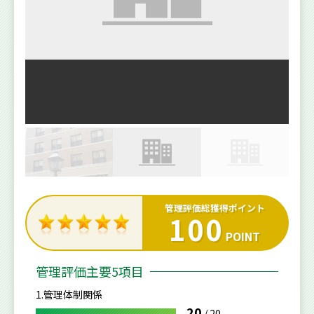
管理評価総獲得ポイント
100
POINT
管理評価主要5項目
1.管理体制関係
20
/
20