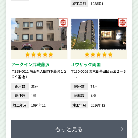
竣工年月
1988年1
アークイン武蔵藤沢
Ｊワザック両国
〒358-0011 埼玉県入間市下藤沢１２
〒130-0026 東京都墨田区両国２－５
６９番地１
ー５
総戸数
23戸
総戸数
76戸
総棟数
1棟
総棟数
1棟
竣工年月
1994年11
竣工年月
2016年12
もっと見る