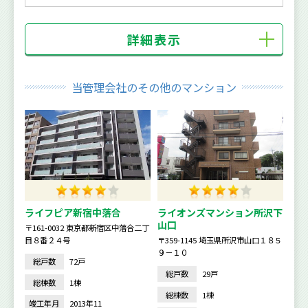
詳細表示
当管理会社のその他のマンション
ライフピア新宿中落合
ライオンズマンション所沢下
山口
〒161-0032 東京都新宿区中落合二丁
目８番２４号
〒359-1145 埼玉県所沢市山口１８５
９－１０
総戸数
72戸
総戸数
29戸
総棟数
1棟
総棟数
1棟
竣工年月
2013年11