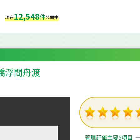
12,548
件
現在
公開中
橋浮間舟渡
８
管理評価主要5項目