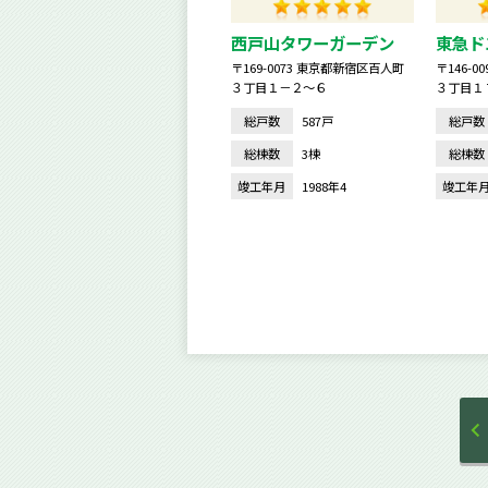
西戸山タワーガーデン
東急ド
〒169-0073 東京都新宿区百人町
〒146-
３丁目１－２～６
３丁目１
総戸数
587戸
総戸数
総棟数
3棟
総棟数
竣工年月
1988年4
竣工年