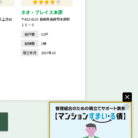
ネオ・プレイス本原
田区上池台
〒852-8133 長崎県長崎市本原町
１５－５
総戸数
32戸
総棟数
1棟
竣工年月
2017年10