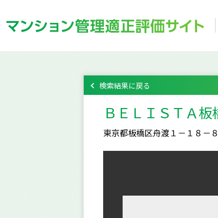
検索結果に戻る
ＢＥＬＩＳＴＡ板
東京都板橋区舟渡１－１８－