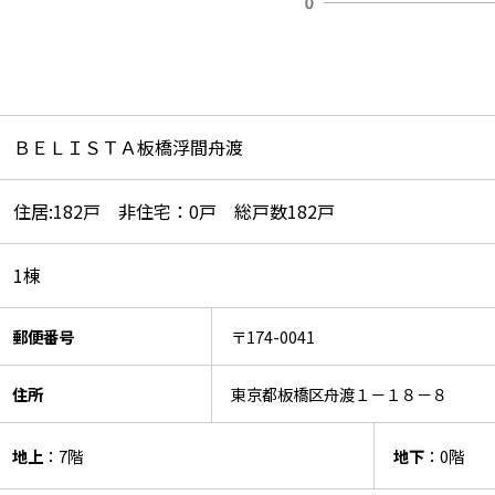
ＢＥＬＩＳＴＡ板橋浮間舟渡
住居:182戸 非住宅：0戸 総戸数182戸
1棟
郵便番号
〒174-0041
住所
東京都板橋区舟渡１－１８－８
地上
：7階
地下
：0階