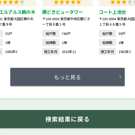
エルアルス鵜の木
勝どきビュータワー
コート上池台
0091 東京都大田区鵜の木
〒104-0054 東京都中央区勝どき
〒145-0064 東京都大
７番９号
一丁目８番１号
１丁目４６番５号
35戸
総戸数
746戸
総戸数
59戸
1棟
総棟数
1棟
総棟数
1棟
月
1985年3
竣工年月
2010年11
竣工年月
1982年2
もっと見る
検索結果に戻る