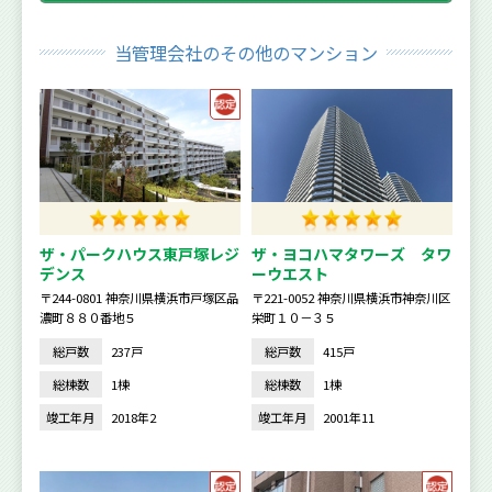
当管理会社のその他のマンション
ザ・パークハウス東戸塚レジ
ザ・ヨコハマタワーズ タワ
デンス
ーウエスト
〒244-0801 神奈川県横浜市戸塚区品
〒221-0052 神奈川県横浜市神奈川区
濃町８８０番地５
栄町１０－３５
総戸数
237戸
総戸数
415戸
総棟数
1棟
総棟数
1棟
竣工年月
2018年2
竣工年月
2001年11