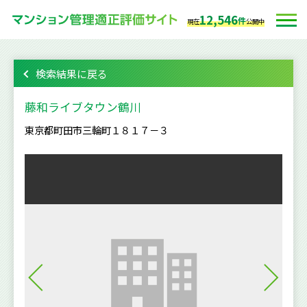
12,546
件
現在
公開中
検索結果に戻る
藤和ライブタウン鶴川
東京都町田市三輪町１８１７－３