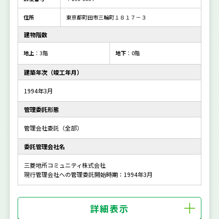
住所
東京都町田市三輪町１８１７－３
建物階数
地上
：3階
地下
：0階
建築年次（竣工年月）
1994年3月
管理委託形態
管理会社委託（全部）
委託管理会社名
三菱地所コミュニティ株式会社
現行管理会社への管理委託開始時期：1994年3月
詳細表示