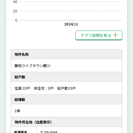
2024/11
グラフ説明を見る
物件名称
藤和ライブタウン鶴川
総戸数
住居:33戸 非住宅：0戸 総戸数33戸
総棟数
1棟
物件所在地（住居表示）
郵便番号
〒195-0054