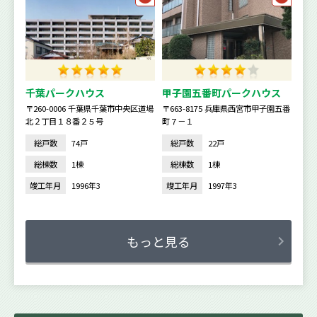
千葉パークハウス
甲子園五番町パークハウス
〒260-0006 千葉県千葉市中央区道場
〒663-8175 兵庫県西宮市甲子園五番
北２丁目１８番２５号
町７－１
総戸数
74戸
総戸数
22戸
総棟数
1棟
総棟数
1棟
竣工年月
1996年3
竣工年月
1997年3
もっと見る