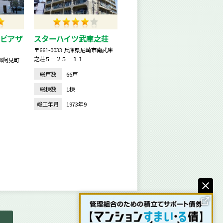
ピアザ
スターハイツ武庫之荘
〒661-0033 兵庫県尼崎市南武庫
之荘５－２５－１１
敷郡阿見町
総戸数
66戸
総棟数
1棟
竣工年月
1973年9