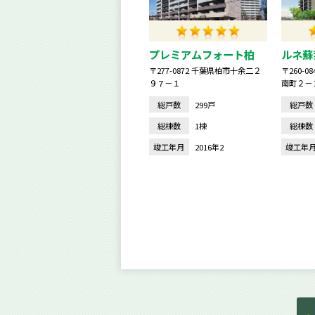
プレミアムフォート柏
ルネ蘇
〒277-0872 千葉県柏市十余二２
〒260-
９７－１
南町２－
総戸数
299戸
総戸数
総棟数
1棟
総棟数
竣工年月
2016年2
竣工年