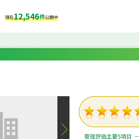
12,546
件
現在
公開中
２
管理評価主要5項目