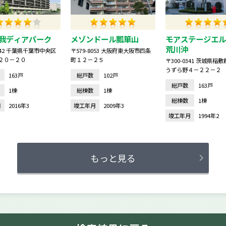
我ディアパーク
メゾンドール瓢箪山
モアステージエル
荒川沖
0842 千葉県千葉市中央区
〒579-8053 大阪府東大阪市四条
２０－２０
町１２－２５
〒300-0341 茨城県稲
うずら野４－２２－２
163戸
総戸数
102戸
総戸数
163戸
1棟
総棟数
1棟
総棟数
1棟
月
2016年3
竣工年月
2009年3
竣工年月
1994年2
もっと見る