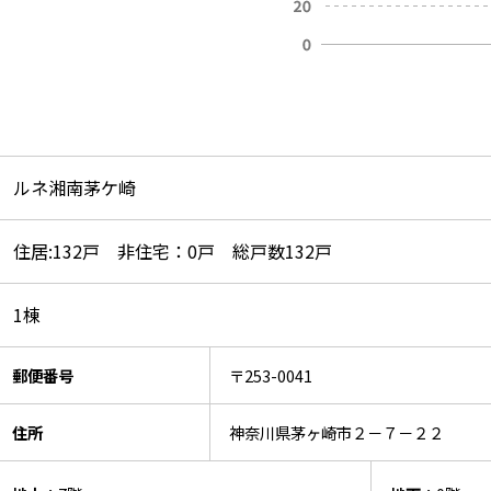
ルネ湘南茅ケ崎
住居:132戸 非住宅：0戸 総戸数132戸
1棟
郵便番号
〒253-0041
住所
神奈川県茅ヶ崎市２－７－２２