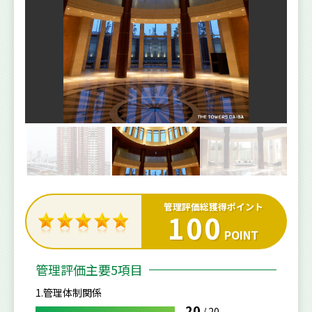
管理評価総獲得ポイント
100
POINT
管理評価主要5項目
1.管理体制関係
20
/
20