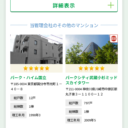
詳細表示
当管理会社のその他のマンション
パーク・ハイム国立
パークシティ武蔵小杉ミッド
スカイタワー
〒185-0034 東京都国分寺市光町１－
４０－８
〒211-0004 神奈川県川崎市中原区新
丸子東３ー１１００ー１２
総戸数
12戸
総戸数
797戸
総棟数
1棟
総棟数
1棟
竣工年月
1990年3
竣工年月
2009年5