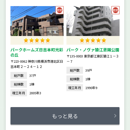
パークホームズ日吉本町光彩
パーク・ノヴァ猿江恩賜公園
の丘
〒135-0003 東京都江東区猿江１－３
〒223-0062 神奈川県横浜市港北区日
－７
吉本町２－２４－１２
総戸数
39戸
総戸数
37戸
総棟数
1棟
総棟数
1棟
竣工年月
1990年9
竣工年月
2005年3
もっと見る