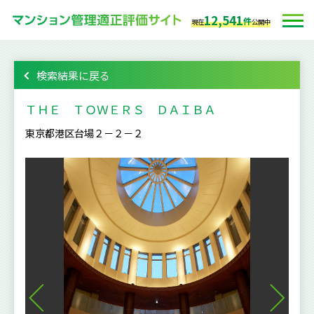
12,541
件
現在
公開中
検索結果に戻る
ＴＨＥ ＴＯＷＥＲＳ ＤＡＩＢＡ
東京都港区台場２－２－２