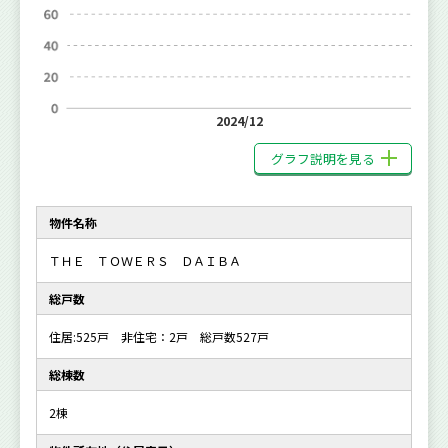
2024/12
グラフ説明を見る
物件名称
ＴＨＥ ＴＯＷＥＲＳ ＤＡＩＢＡ
総戸数
住居:525戸 非住宅：2戸 総戸数527戸
総棟数
2棟