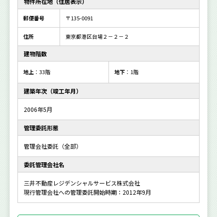
物件所在地（住居表示）
郵便番号
〒135-0091
住所
東京都港区台場２－２－２
建物階数
地上
：33階
地下
：1階
建築年次（竣工年月）
2006年5月
管理委託形態
管理会社委託（全部）
委託管理会社名
三井不動産レジデンシャルサービス株式会社
現行管理会社への管理委託開始時期：2012年9月