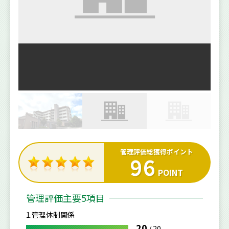
管理評価総獲得ポイント
96
POINT
管理評価主要5項目
1.管理体制関係
20
/
20