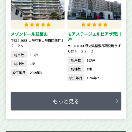
メゾンドール瓢箪山
モアステージエルピアザ荒川
沖
〒579-8053 大阪府東大阪市四条町１
２－２５
〒300-0341 茨城県稲敷郡阿見町うず
ら野４－２２－２
総戸数
102戸
総戸数
163戸
総棟数
1棟
総棟数
1棟
竣工年月
2009年3
竣工年月
1994年2
もっと見る