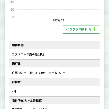
2024/09
グラフ説明を見る
物件名称
エスペローマ高の原団地
総戸数
住居:159戸 非住宅：0戸 総戸数159戸
総棟数
4棟
物件所在地（住居表示）
郵便番号
〒619-0232