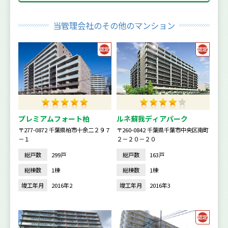
当管理会社のその他のマンション
プレミアムフォート柏
ルネ蘇我ディアパーク
〒277-0872 千葉県柏市十余二２９７
〒260-0842 千葉県千葉市中央区南町
－１
２－２０－２０
総戸数
299戸
総戸数
163戸
総棟数
1棟
総棟数
1棟
竣工年月
2016年2
竣工年月
2016年3