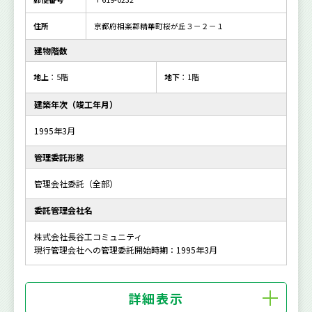
住所
京都府相楽郡精華町桜が丘３－２－１
建物階数
地上
：5階
地下
：1階
建築年次（竣工年月）
1995年3月
管理委託形態
管理会社委託（全部）
委託管理会社名
株式会社長谷工コミュニティ
現行管理会社への管理委託開始時期：1995年3月
詳細表示