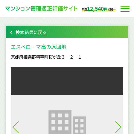
12,540
件
現在
公開中
検索結果に戻る
エスペローマ高の原団地
京都府相楽郡精華町桜が丘３－２－１