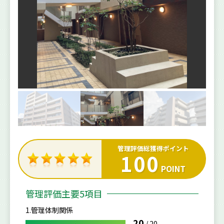
管理評価総獲得ポイント
100
POINT
管理評価主要5項目
1.管理体制関係
20
/
20