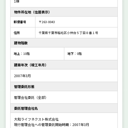
1棟
物件所在地（住居表示）
郵便番号
〒263-0043
住所
千葉県千葉市稲毛区小仲台５丁目８番１号
建物階数
地上
：10階
地下
：0階
建築年次（竣工年月）
2007年3月
管理委託形態
管理会社委託（全部）
委託管理会社名
大和ライフネクスト株式会社
現行管理会社への管理委託開始時期：2007年3月