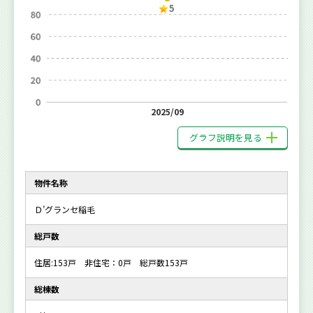
5
2025/09
グラフ説明を見る
物件名称
Ｄ’グランセ稲毛
総戸数
住居:153戸 非住宅：0戸 総戸数153戸
総棟数