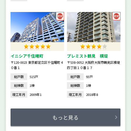
イニシア千住曙町
プレミスト鶴見 横堤
〒120-0023 東京都足立区千住曙町４
〒538-0052 大阪府大阪市鶴見区横堤
０番１
四丁目１０番１７
総戸数
515戸
総戸数
93戸
総棟数
1棟
総棟数
1棟
竣工年月
2009年1
竣工年月
2018年8
もっと見る