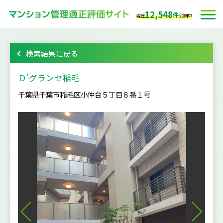
12,548
件
現在
公開中
検索結果に戻る
Ｄ’グランセ稲毛
千葉県千葉市稲毛区小仲台５丁目８番１号