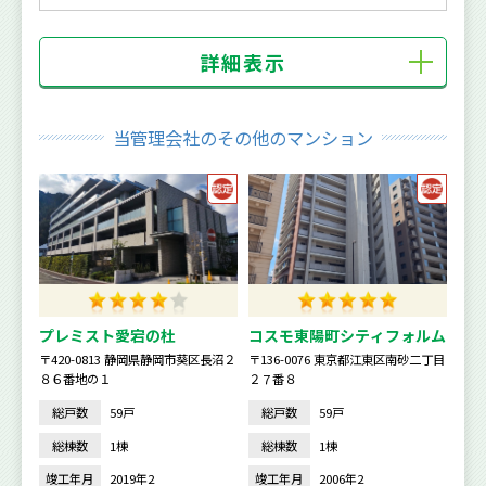
詳細表示
当管理会社のその他のマンション
プレミスト愛宕の杜
コスモ東陽町シティフォルム
〒420-0813 静岡県静岡市葵区長沼２
〒136-0076 東京都江東区南砂二丁目
８６番地の１
２７番８
総戸数
59戸
総戸数
59戸
総棟数
1棟
総棟数
1棟
竣工年月
2019年2
竣工年月
2006年2