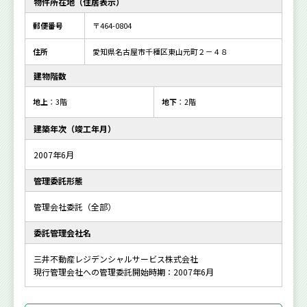
物件所在地（住居表示）
郵便番号
〒464-0804
住所
愛知県名古屋市千種区東山元町２－４８
建物階数
地上
：3階
地下
：2階
建築年次（竣工年月）
2007年6月
管理委託形態
管理会社委託（全部）
委託管理会社名
三井不動産レジデンシャルサービス株式会社
現行管理会社への管理委託開始時期：2007年6月