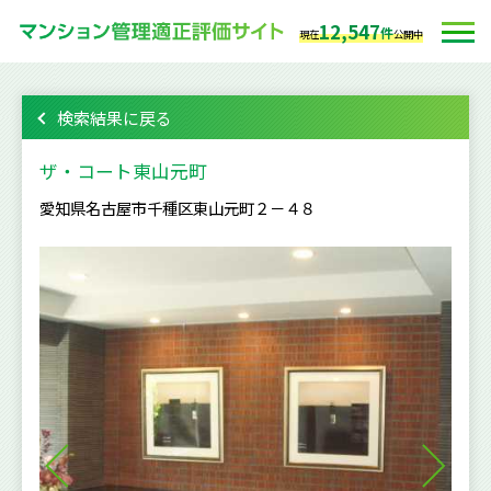
12,547
件
現在
公開中
検索結果に戻る
ザ・コート東山元町
愛知県名古屋市千種区東山元町２－４８