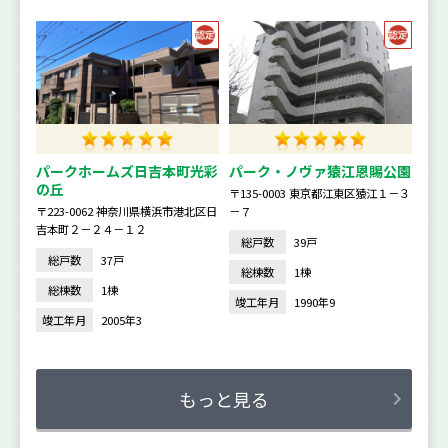
パークホームズ日吉本町光彩
パーク・ノヴァ猿江恩賜公園
の丘
〒135-0003 東京都江東区猿江１－３
〒223-0062 神奈川県横浜市港北区日
－７
吉本町２－２４－１２
総戸数
39戸
総戸数
37戸
総棟数
1棟
総棟数
1棟
竣工年月
1990年9
竣工年月
2005年3
もっと見る