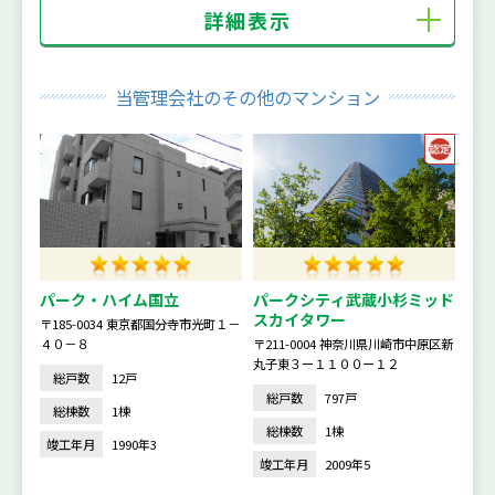
詳細表示
当管理会社のその他のマンション
パーク・ハイム国立
パークシティ武蔵小杉ミッド
スカイタワー
〒185-0034 東京都国分寺市光町１－
４０－８
〒211-0004 神奈川県川崎市中原区新
丸子東３ー１１００ー１２
総戸数
12戸
総戸数
797戸
総棟数
1棟
総棟数
1棟
竣工年月
1990年3
竣工年月
2009年5