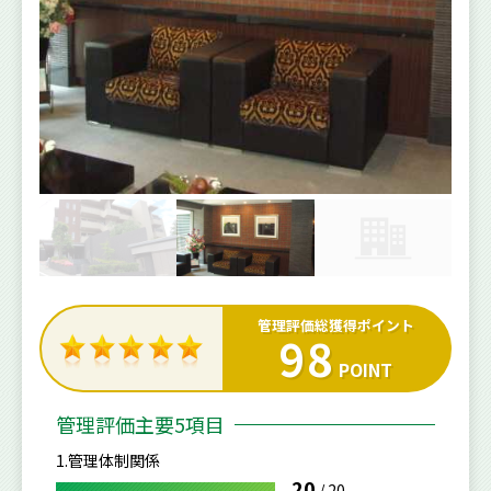
管理評価総獲得ポイント
98
POINT
管理評価主要5項目
1.管理体制関係
20
/
20