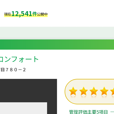
12,541
件
現在
公開中
コンフォート
丁目７８０－２
管理評価主要5項目