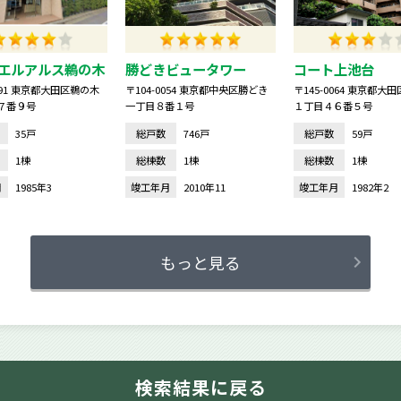
エルアルス鵜の木
勝どきビュータワー
コート上池台
0091 東京都大田区鵜の木
〒104-0054 東京都中央区勝どき
〒145-0064 東京都大
７番９号
一丁目８番１号
１丁目４６番５号
35戸
総戸数
746戸
総戸数
59戸
1棟
総棟数
1棟
総棟数
1棟
月
1985年3
竣工年月
2010年11
竣工年月
1982年2
もっと見る
検索結果に戻る