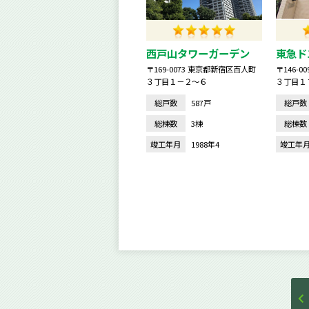
西戸山タワーガーデン
東急ド
〒169-0073 東京都新宿区百人町
〒146-
３丁目１－２～６
３丁目１
総戸数
587戸
総戸数
総棟数
3棟
総棟数
竣工年月
1988年4
竣工年