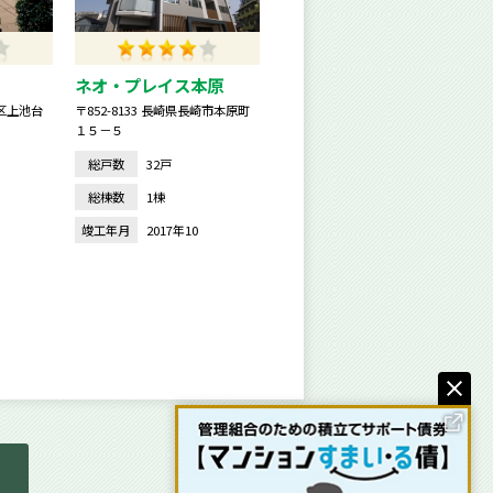
ネオ・プレイス本原
田区上池台
〒852-8133 長崎県長崎市本原町
１５－５
総戸数
32戸
総棟数
1棟
竣工年月
2017年10