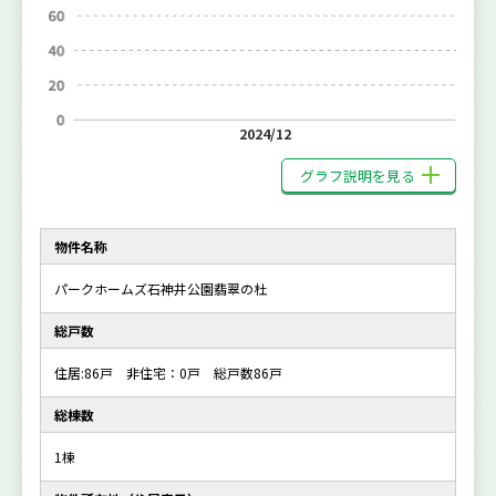
2024/12
グラフ説明を見る
物件名称
パークホームズ石神井公園翡翠の杜
総戸数
住居:86戸 非住宅：0戸 総戸数86戸
総棟数
1棟