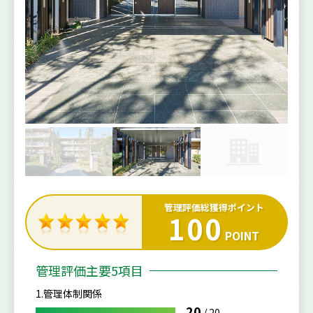
管理評価総獲得ポイント
100
POINT
管理評価主要5項目
1.管理体制関係
20
/
20