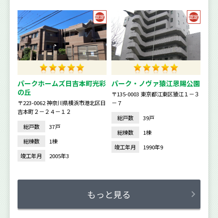
パークホームズ日吉本町光彩
パーク・ノヴァ猿江恩賜公園
の丘
〒135-0003 東京都江東区猿江１－３
〒223-0062 神奈川県横浜市港北区日
－７
吉本町２－２４－１２
総戸数
39戸
総戸数
37戸
総棟数
1棟
総棟数
1棟
竣工年月
1990年9
竣工年月
2005年3
もっと見る