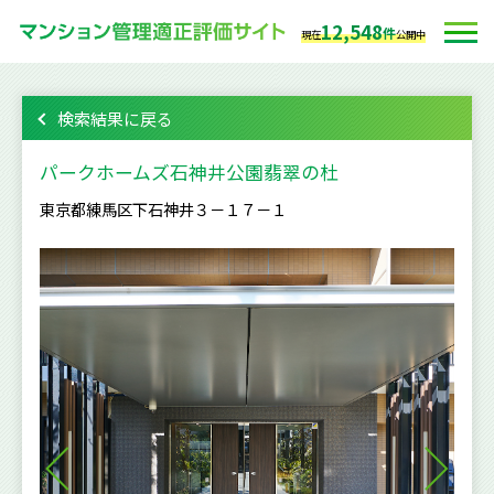
12,548
件
現在
公開中
検索結果に戻る
パークホームズ石神井公園翡翠の杜
東京都練馬区下石神井３－１７－１