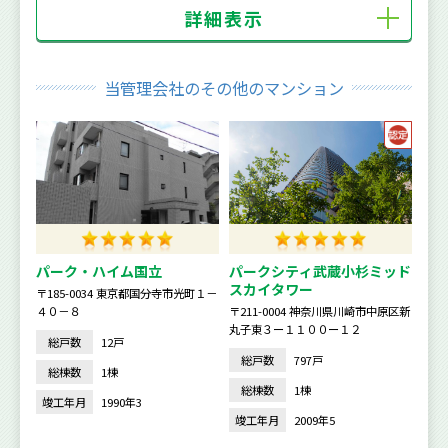
詳細表示
当管理会社のその他のマンション
パーク・ハイム国立
パークシティ武蔵小杉ミッド
スカイタワー
〒185-0034 東京都国分寺市光町１－
４０－８
〒211-0004 神奈川県川崎市中原区新
丸子東３ー１１００ー１２
総戸数
12戸
総戸数
797戸
総棟数
1棟
総棟数
1棟
竣工年月
1990年3
竣工年月
2009年5