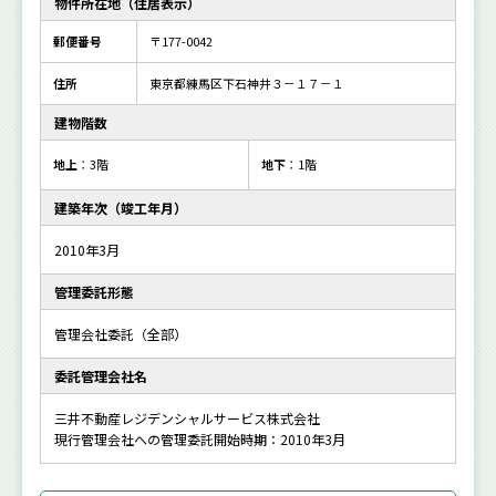
物件所在地（住居表示）
郵便番号
〒177-0042
住所
東京都練馬区下石神井３－１７－１
建物階数
地上
：3階
地下
：1階
建築年次（竣工年月）
2010年3月
管理委託形態
管理会社委託（全部）
委託管理会社名
三井不動産レジデンシャルサービス株式会社
現行管理会社への管理委託開始時期：2010年3月