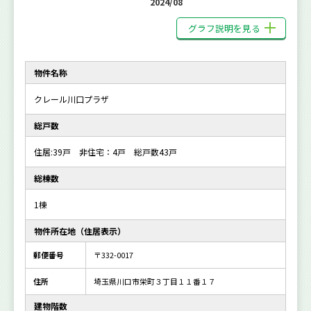
2024/08
グラフ説明を見る
物件名称
クレール川口プラザ
総戸数
住居:39戸 非住宅：4戸 総戸数43戸
総棟数
1棟
物件所在地（住居表示）
郵便番号
〒332-0017
住所
埼玉県川口市栄町３丁目１１番１７
建物階数