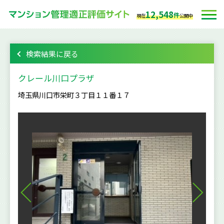
12,548
件
現在
公開中
検索結果に戻る
クレール川口プラザ
埼玉県川口市栄町３丁目１１番１７