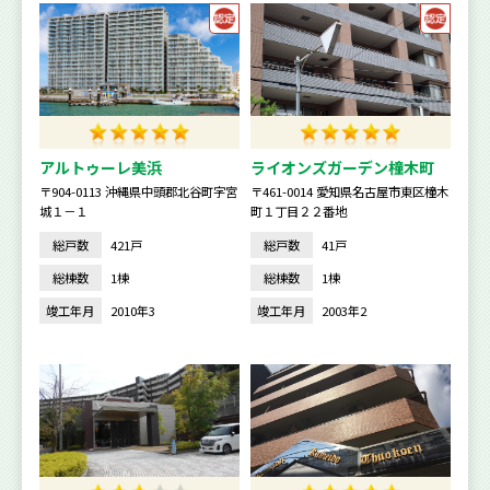
アルトゥーレ美浜
ライオンズガーデン橦木町
〒904-0113 沖縄県中頭郡北谷町字宮
〒461-0014 愛知県名古屋市東区橦木
城１－１
町１丁目２２番地
総戸数
421戸
総戸数
41戸
総棟数
1棟
総棟数
1棟
竣工年月
2010年3
竣工年月
2003年2