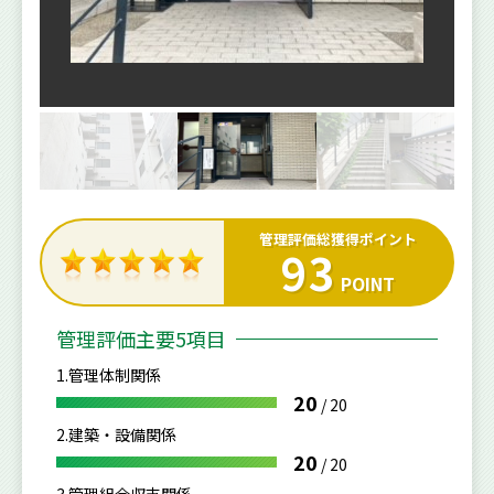
管理評価総獲得ポイント
93
POINT
管理評価主要5項目
1.管理体制関係
20
/
20
2.建築・設備関係
20
/
20