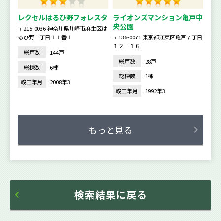
レクセルはるひ野フォレスタ
ライオンズマンション亀戸中
央公園
〒215-0036 神奈川県川崎市麻生区は
るひ野１丁目１１番１
〒136-0071 東京都江東区亀戸７丁目
１２－１６
総戸数
144戸
総戸数
28戸
総棟数
6棟
総棟数
1棟
竣工年月
2008年3
竣工年月
1992年3
もっと見る
検索結果に戻る