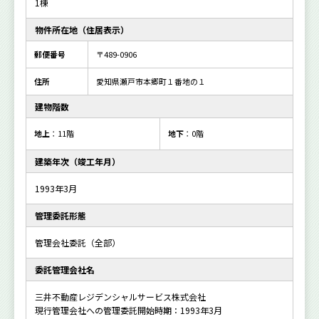
1棟
物件所在地（住居表示）
郵便番号
〒489-0906
住所
愛知県瀬戸市本郷町１番地の１
建物階数
地上
：11階
地下
：0階
建築年次（竣工年月）
1993年3月
管理委託形態
管理会社委託（全部）
委託管理会社名
三井不動産レジデンシャルサービス株式会社
現行管理会社への管理委託開始時期：1993年3月