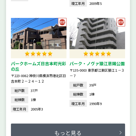
竣工年月
2009年5
パークホームズ日吉本町光彩
パーク・ノヴァ猿江恩賜公園
の丘
〒135-0003 東京都江東区猿江１－３
〒223-0062 神奈川県横浜市港北区日
－７
吉本町２－２４－１２
総戸数
39戸
総戸数
37戸
総棟数
1棟
総棟数
1棟
竣工年月
1990年9
竣工年月
2005年3
もっと見る