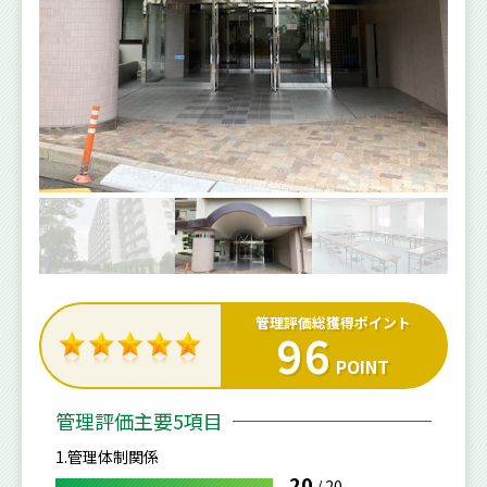
管理評価総獲得ポイント
96
POINT
管理評価主要5項目
1.管理体制関係
20
/
20