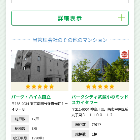
詳細表示
当管理会社のその他のマンション
パーク・ハイム国立
パークシティ武蔵小杉ミッド
スカイタワー
〒185-0034 東京都国分寺市光町１－
４０－８
〒211-0004 神奈川県川崎市中原区新
丸子東３ー１１００ー１２
総戸数
12戸
総戸数
797戸
総棟数
1棟
総棟数
1棟
竣工年月
1990年3