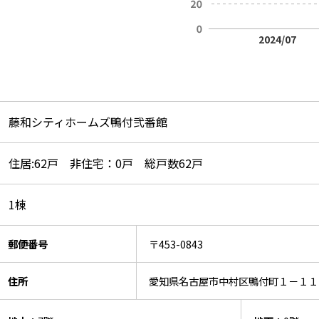
2024/07
藤和シティホームズ鴨付弐番館
住居:62戸 非住宅：0戸 総戸数62戸
1棟
郵便番号
〒453-0843
住所
愛知県名古屋市中村区鴨付町１－１１