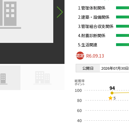
1.管理体制関係
2.建築・設備関係
3.管理組合収支関係
4.耐震診断関係
5.生活関連
R6.09.13
公開日
2026年07月30日
94
5