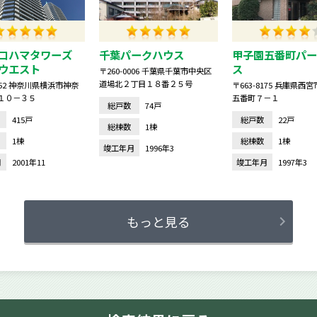
ヨコハマタワーズ
千葉パークハウス
甲子園五番町パー
ウエスト
ス
〒260-0006 千葉県千葉市中央区
道場北２丁目１８番２５号
0052 神奈川県横浜市神奈
〒663-8175 兵庫県西
１０－３５
五番町７－１
総戸数
74戸
415戸
総戸数
22戸
総棟数
1棟
1棟
総棟数
1棟
竣工年月
1996年3
月
2001年11
竣工年月
1997年3
もっと見る