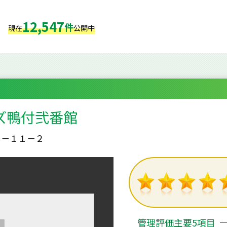
12,547
件
現在
公開中
ズ鴨付弐番館
１－１１－２
管理評価主要5項目