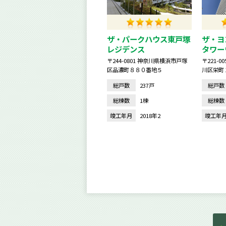
ザ・パークハウス東戸塚
ザ・
レジデンス
タワー
〒244-0801 神奈川県横浜市戸塚
〒221-
区品濃町８８０番地５
川区栄町
総戸数
237戸
総戸数
総棟数
1棟
総棟数
竣工年月
2018年2
竣工年