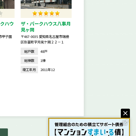
クハウ
ザ・パークハウス八事月
見ヶ岡
宮市甲子園
〒467-0035 愛知県名古屋市瑞穂
区弥富町字月見ケ岡２２－１
総戸数
48戸
総棟数
1棟
竣工年月
2011年12