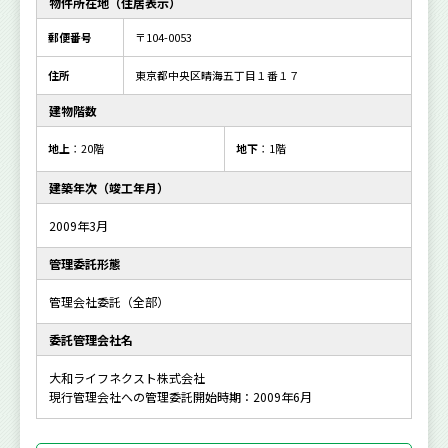
物件所在地（住居表示）
郵便番号
〒104-0053
住所
東京都中央区晴海五丁目１番１７
建物階数
地上
：20階
地下
：1階
建築年次（竣工年月）
2009年3月
管理委託形態
管理会社委託（全部）
委託管理会社名
大和ライフネクスト株式会社
現行管理会社への管理委託開始時期：2009年6月