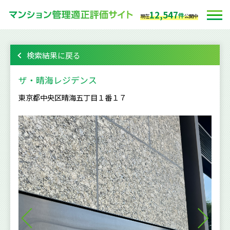
12,547
件
現在
公開中
検索結果に戻る
ザ・晴海レジデンス
東京都中央区晴海五丁目１番１７