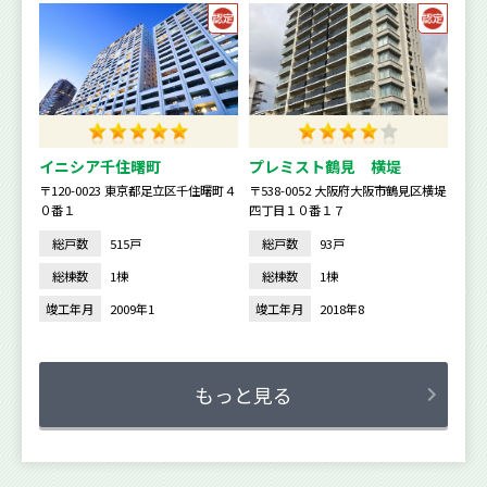
イニシア千住曙町
プレミスト鶴見 横堤
〒120-0023 東京都足立区千住曙町４
〒538-0052 大阪府大阪市鶴見区横堤
０番１
四丁目１０番１７
総戸数
515戸
総戸数
93戸
総棟数
1棟
総棟数
1棟
竣工年月
2009年1
竣工年月
2018年8
もっと見る