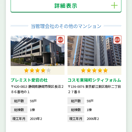
詳細表示
当管理会社のその他のマンション
プレミスト愛宕の杜
コスモ東陽町シティフォルム
〒420-0813 静岡県静岡市葵区長沼２
〒136-0076 東京都江東区南砂二丁目
８６番地の１
２７番８
総戸数
59戸
総戸数
59戸
総棟数
1棟
総棟数
1棟
竣工年月
2019年2
竣工年月
2006年2