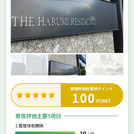
管理評価総獲得ポイント
100
POINT
管理評価主要5項目
1.管理体制関係
20
/
20