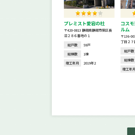
プレミスト愛宕の杜
コスモ
ルム
〒420-0813 静岡県静岡市葵区長
沼２８６番地の１
〒136-
丁目２７
総戸数
59戸
総戸数
総棟数
1棟
総棟数
竣工年月
2019年2
竣工年