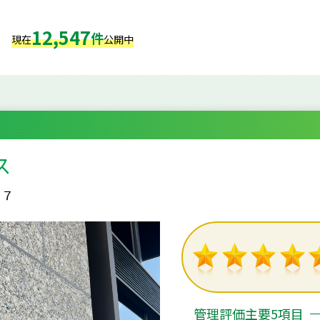
12,547
件
現在
公開中
ス
１７
管理評価主要5項目