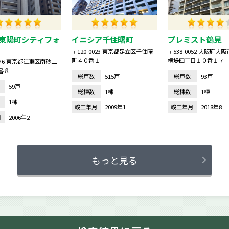
東陽町シティフォ
イニシア千住曙町
プレミスト鶴見 
〒120-0023 東京都足立区千住曙
〒538-0052 大阪府大
町４０番１
横堤四丁目１０番１７
0076 東京都江東区南砂二
番８
総戸数
515戸
総戸数
93戸
59戸
総棟数
1棟
総棟数
1棟
1棟
竣工年月
2009年1
竣工年月
2018年8
月
2006年2
もっと見る