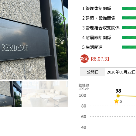
1.管理体制関係
2.建築・設備関係
3.管理組合収支関係
4.耐震診断関係
5.生活関連
R6.07.31
公開日
2026年05月22日
98
5