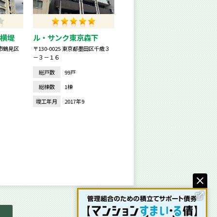
横堤
ル・サンク東京森下
阪市鶴見区
〒130-0025 東京都墨田区千歳３
－３－１６
総戸数
99戸
総棟数
1棟
竣工年月
2017年9