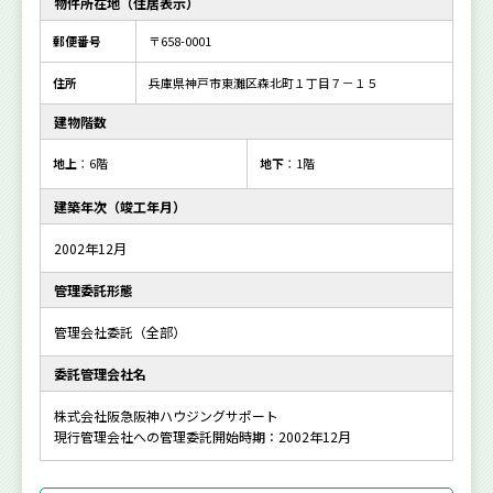
物件所在地（住居表示）
郵便番号
〒658-0001
住所
兵庫県神戸市東灘区森北町１丁目７－１５
建物階数
地上
：6階
地下
：1階
建築年次（竣工年月）
2002年12月
管理委託形態
管理会社委託（全部）
委託管理会社名
株式会社阪急阪神ハウジングサポート
現行管理会社への管理委託開始時期：2002年12月