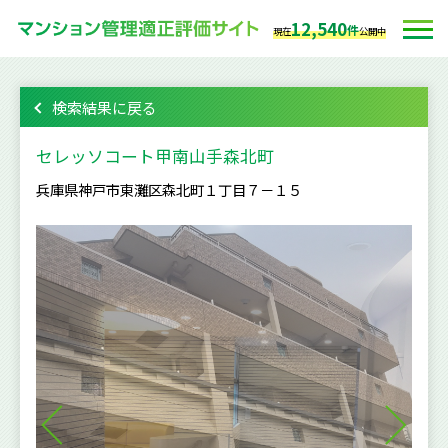
12,540
件
現在
公開中
検索結果に戻る
セレッソコート甲南山手森北町
兵庫県神戸市東灘区森北町１丁目７－１５