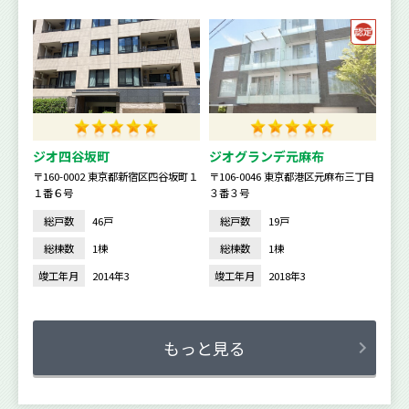
ジオ四谷坂町
ジオグランデ元麻布
〒160-0002 東京都新宿区四谷坂町１
〒106-0046 東京都港区元麻布三丁目
１番６号
３番３号
総戸数
46戸
総戸数
19戸
総棟数
1棟
総棟数
1棟
竣工年月
2014年3
竣工年月
2018年3
もっと見る