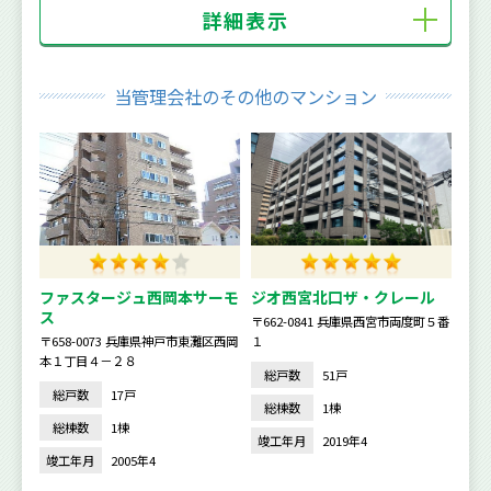
詳細表示
当管理会社のその他のマンション
ファスタージュ西岡本サーモ
ジオ西宮北口ザ・クレール
ス
〒662-0841 兵庫県西宮市両度町５番
〒658-0073 兵庫県神戸市東灘区西岡
１
本１丁目４－２８
総戸数
51戸
総戸数
17戸
総棟数
1棟
総棟数
1棟
竣工年月
2019年4
竣工年月
2005年4