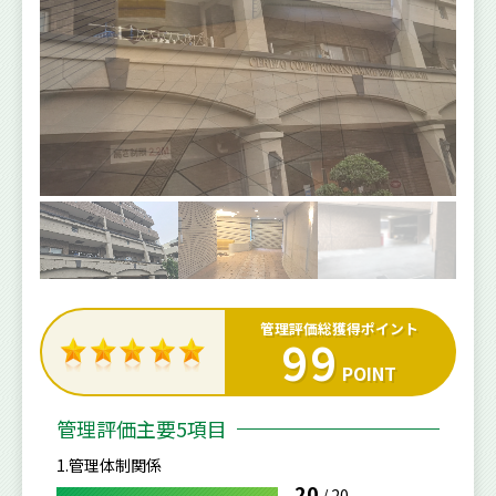
管理評価総獲得ポイント
99
POINT
管理評価主要5項目
1.管理体制関係
20
/
20