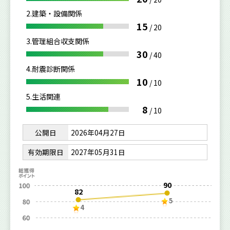
2.建築・設備関係
15
/
20
3.管理組合収支関係
30
/
40
4.耐震診断関係
10
/
10
5.生活関連
8
/
10
公開日
2026年04月27日
有効期限日
2027年05月31日
90
82
5
4