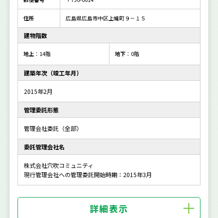
住所
広島県広島市中区上幟町９－１５
建物階数
地上
：14階
地下
：0階
建築年次（竣工年月）
2015年2月
管理委託形態
管理会社委託（全部）
委託管理会社名
株式会社穴吹コミュニティ
現行管理会社への管理委託開始時期：2015年3月
詳細表示