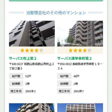
当管理会社のその他のマンション
サーパス吹上第２
サーパス諫早幸町第２
〒640-8137 和歌山県和歌山市吹上２
〒854-0022 長崎県諫早市幸町１９－
丁目２番３
３４
総戸数
52戸
総戸数
48戸
総棟数
1棟
総棟数
1棟
竣工年月
2001年2
竣工年月
2002年7