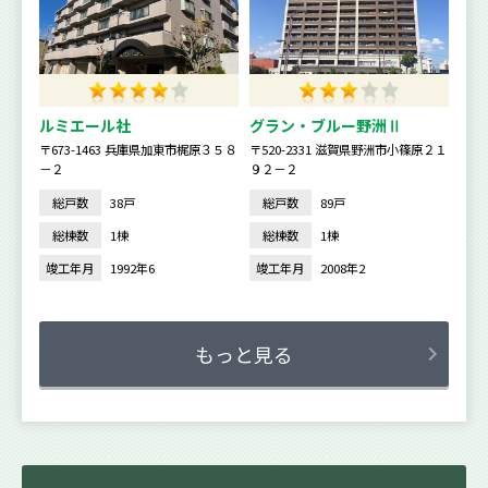
ルミエール社
グラン・ブルー野洲Ⅱ
〒673-1463 兵庫県加東市梶原３５８
〒520-2331 滋賀県野洲市小篠原２１
－２
９２－２
総戸数
38戸
総戸数
89戸
総棟数
1棟
総棟数
1棟
竣工年月
1992年6
竣工年月
2008年2
もっと見る