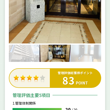
管理評価総獲得ポイント
83
POINT
管理評価主要5項目
1.管理体制関係
20
/
20