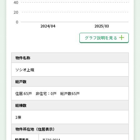
2024/04
2025/03
グラフ説明を見る
物件名称
ソシオ上幟
総戸数
住居:65戸 非住宅：0戸 総戸数65戸
総棟数
1棟
物件所在地（住居表示）
郵便番号
〒730-0014