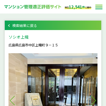
12,541
件
現在
公開中
検索結果に戻る
ソシオ上幟
広島県広島市中区上幟町９－１５