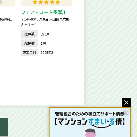
フェア・コート多摩川
田谷区梅丘
〒144-0046 東京都大田区東六郷
３－１－１
総戸数
230戸
総棟数
1棟
竣工年月
1995年3