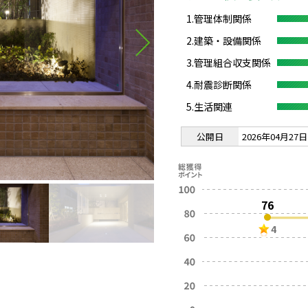
1.管理体制関係
2.建築・設備関係
3.管理組合収支関係
4.耐震診断関係
5.生活関連
公開日
2026年04月27日
76
4