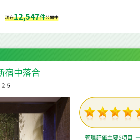
12,547
件
現在
公開中
新宿中落合
－２５
管理評価主要5項目