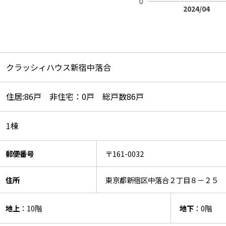
2024/04
クラッシィハウス新宿中落合
住居:86戸 非住宅：0戸 総戸数86戸
1棟
郵便番号
〒161-0032
住所
東京都新宿区中落合２丁目８－２５
地上
：10階
地下
：0階