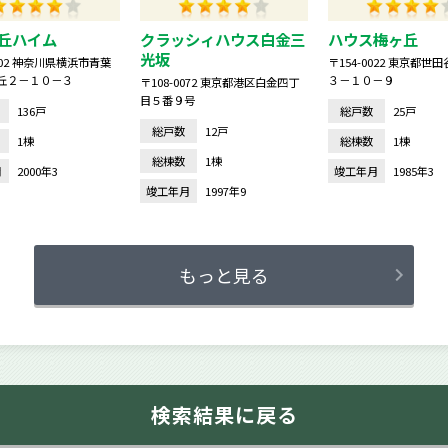
丘ハイム
クラッシィハウス白金三
ハウス梅ヶ丘
光坂
0002 神奈川県横浜市青葉
〒154-0022 東京都世
丘２－１０－３
３－１０－９
〒108-0072 東京都港区白金四丁
目５番９号
136戸
総戸数
25戸
総戸数
12戸
1棟
総棟数
1棟
総棟数
1棟
月
2000年3
竣工年月
1985年3
竣工年月
1997年9
もっと見る
検索結果に戻る