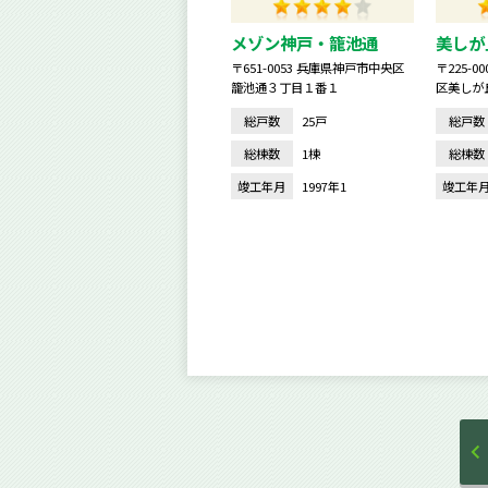
メゾン神戸・籠池通
美しが
〒651-0053 兵庫県神戸市中央区
〒225-
籠池通３丁目１番１
区美しが
総戸数
25戸
総戸数
総棟数
1棟
総棟数
竣工年月
1997年1
竣工年