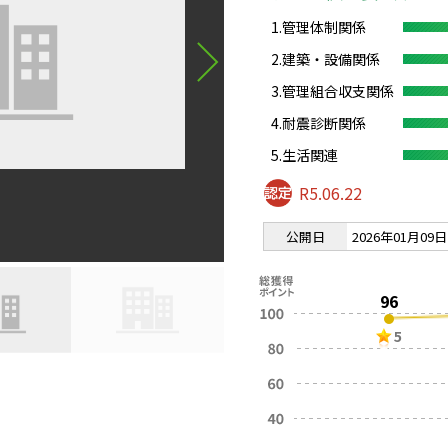
1.管理体制関係
2.建築・設備関係
3.管理組合収支関係
4.耐震診断関係
5.生活関連
R5.06.22
公開日
2026年01月09日
96
5