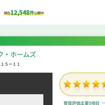
12,548
件
現在
公開中
ク・ホームズ
丘１５ー１１
管理評価主要5項目