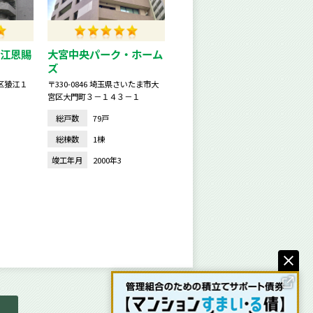
江恩賜
大宮中央パーク・ホーム
ズ
東区猿江１
〒330-0846 埼玉県さいたま市大
宮区大門町３－１４３－１
総戸数
79戸
総棟数
1棟
竣工年月
2000年3