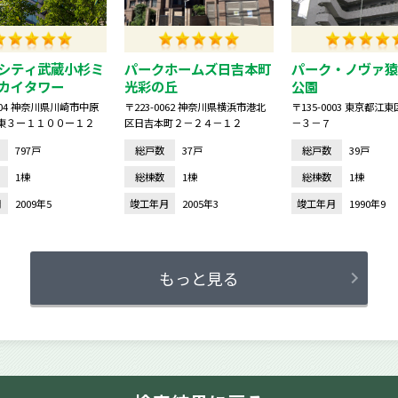
シティ武蔵小杉ミ
パークホームズ日吉本町
パーク・ノヴァ猿
カイタワー
光彩の丘
公園
0004 神奈川県川崎市中原
〒223-0062 神奈川県横浜市港北
〒135-0003 東京都江
東３ー１１００ー１２
区日吉本町２－２４－１２
－３－７
797戸
総戸数
37戸
総戸数
39戸
1棟
総棟数
1棟
総棟数
1棟
月
2009年5
竣工年月
2005年3
竣工年月
1990年9
もっと見る