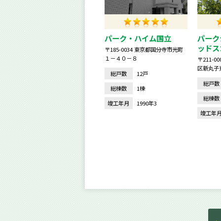
パーク・ハイム国立
パーク
ッドス
〒185-0034 東京都国分寺市光町
１－４０－８
〒211-
区新丸子
総戸数
12戸
総戸数
総棟数
1棟
総棟数
竣工年月
1990年3
竣工年