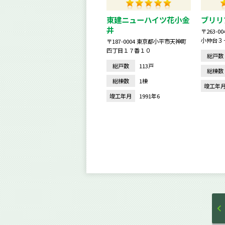
東建ニューハイツ花小金
ブリリ
井
〒263-
小仲台３
〒187-0004 東京都小平市天神町
四丁目１７番１０
総戸数
総戸数
113戸
総棟数
総棟数
1棟
竣工年
竣工年月
1991年6