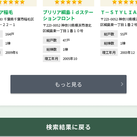
ア稲毛
ブリリア綱島ｉｄステー
Ｔ－ＳＴＹＬＩＡ
ションフロント
0043 千葉県千葉市稲毛区
〒223-0052 神奈川県
－２２－１
区綱島東一丁目１番２
〒223-0052 神奈川県横浜市港北
区綱島東一丁目１番１０号
164戸
総戸数
55戸
総戸数
47戸
1棟
総棟数
1棟
総棟数
1棟
月
2009年6
竣工年月
2003年1
竣工年月
2005年10
もっと見る
検索結果に戻る