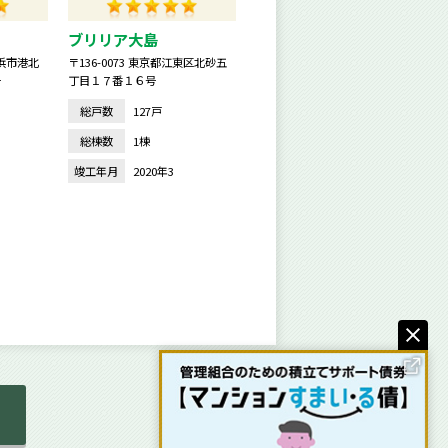
ブリリア大島
横浜市港北
〒136-0073 東京都江東区北砂五
号
丁目１７番１６号
総戸数
127戸
総棟数
1棟
2
竣工年月
2020年3