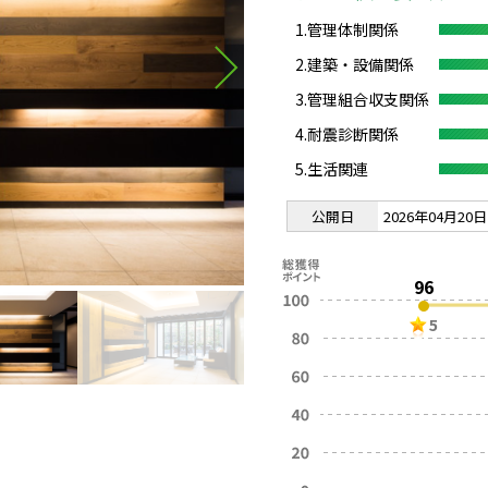
1.管理体制関係
2.建築・設備関係
3.管理組合収支関係
4.耐震診断関係
5.生活関連
公開日
2026年04月20日
96
5