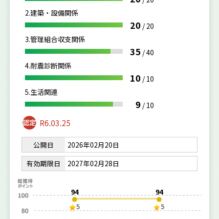
2.建築・設備関係
20
/
20
3.管理組合収支関係
35
/
40
4.耐震診断関係
10
/
10
5.生活関連
9
/
10
R6.03.25
公開日
2026年02月20日
有効期限日
2027年02月28日
94
94
5
5