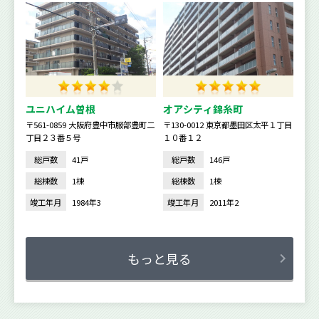
ユニハイム曽根
オアシティ錦糸町
〒561-0859 大阪府豊中市服部豊町二
〒130-0012 東京都墨田区太平１丁目
丁目２３番５号
１０番１２
総戸数
41戸
総戸数
146戸
総棟数
1棟
総棟数
1棟
竣工年月
1984年3
竣工年月
2011年2
もっと見る