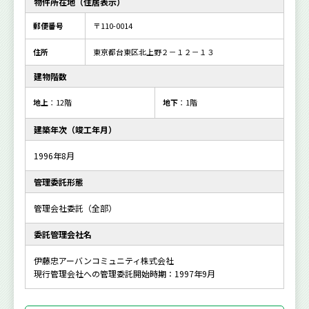
物件所在地（住居表示）
郵便番号
〒110-0014
住所
東京都台東区北上野２－１２－１３
建物階数
地上
：12階
地下
：1階
建築年次（竣工年月）
1996年8月
管理委託形態
管理会社委託（全部）
委託管理会社名
伊藤忠アーバンコミュニティ株式会社
現行管理会社への管理委託開始時期：1997年9月