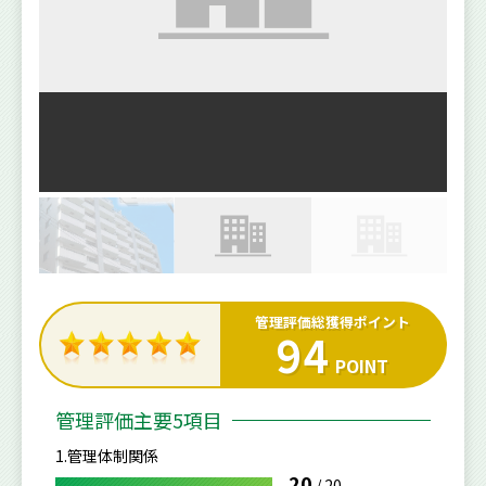
管理評価総獲得ポイント
94
POINT
管理評価主要5項目
1.管理体制関係
20
/
20