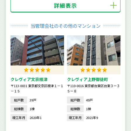
詳細表示
当管理会社のその他のマンション
クレヴィア文京根津
クレヴィア上野御徒町
〒113-0031 東京都文京区根津１－１
〒110-0016 東京都台東区台東３ー３
－１５
５ー８
総戸数
39戸
総戸数
49戸
総棟数
1棟
総棟数
1棟
竣工年月
2020年1
竣工年月
2021年9