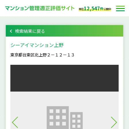
12,547
件
現在
公開中
検索結果に戻る
シーアイマンション上野
東京都台東区北上野２－１２－１３