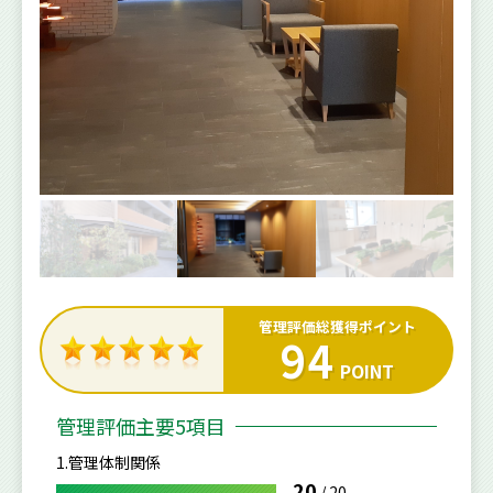
管理評価総獲得ポイント
94
POINT
管理評価主要5項目
1.管理体制関係
20
/
20