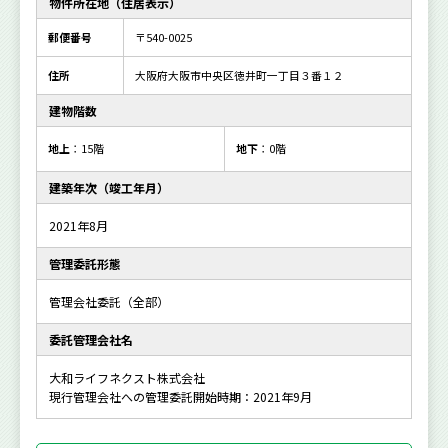
物件所在地（住居表示）
郵便番号
〒540-0025
住所
大阪府大阪市中央区徳井町一丁目３番１２
建物階数
地上
：15階
地下
：0階
建築年次（竣工年月）
2021年8月
管理委託形態
管理会社委託（全部）
委託管理会社名
大和ライフネクスト株式会社
現行管理会社への管理委託開始時期：2021年9月