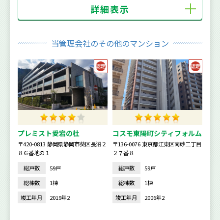
詳細表示
当管理会社のその他のマンション
プレミスト愛宕の杜
コスモ東陽町シティフォルム
〒420-0813 静岡県静岡市葵区長沼２
〒136-0076 東京都江東区南砂二丁目
８６番地の１
２７番８
総戸数
59戸
総戸数
59戸
総棟数
1棟
総棟数
1棟
竣工年月
2019年2
竣工年月
2006年2