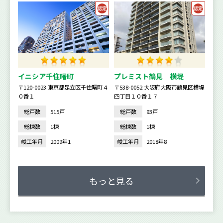
イニシア千住曙町
プレミスト鶴見 横堤
〒120-0023 東京都足立区千住曙町４
〒538-0052 大阪府大阪市鶴見区横堤
０番１
四丁目１０番１７
総戸数
515戸
総戸数
93戸
総棟数
1棟
総棟数
1棟
竣工年月
2009年1
竣工年月
2018年8
もっと見る