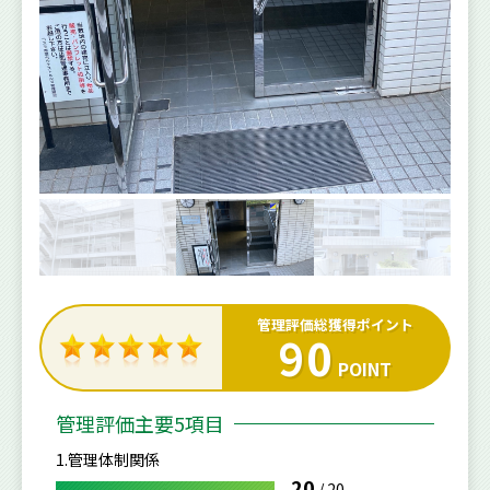
管理評価総獲得ポイント
90
POINT
管理評価主要5項目
1.管理体制関係
20
/
20