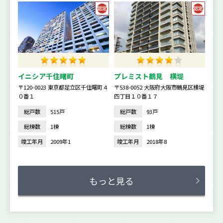
イニシア千住曙町
プレミスト鶴見 横堤
〒120-0023 東京都足立区千住曙町４
〒538-0052 大阪府大阪市鶴見区横堤
０番１
四丁目１０番１７
総戸数
515戸
総戸数
93戸
総棟数
1棟
総棟数
1棟
竣工年月
2009年1
竣工年月
2018年8
もっと見る