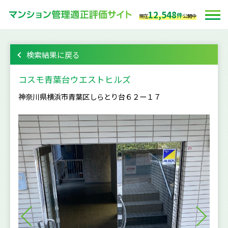
12,548
件
現在
公開中
検索結果に戻る
コスモ青葉台ウエストヒルズ
神奈川県横浜市青葉区しらとり台６２ー１７