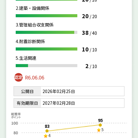
2.建築・設備関係
20
/
20
3.管理組合収支関係
38
/
40
4.耐震診断関係
10
/
10
5.生活関連
2
/
10
R6.06.06
公開日
2026年02月25日
有効期限日
2027年02月28日
95
83
5
4