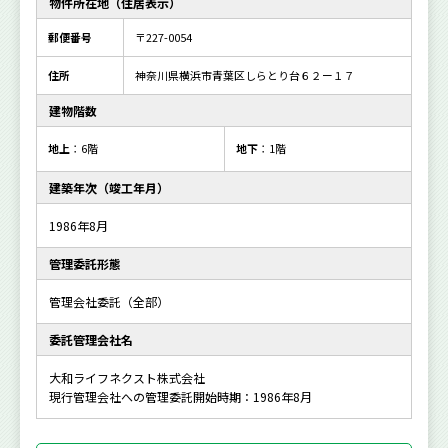
物件所在地（住居表示）
郵便番号
〒227-0054
住所
神奈川県横浜市青葉区しらとり台６２ー１７
建物階数
地上
：6階
地下
：1階
建築年次（竣工年月）
1986年8月
管理委託形態
管理会社委託（全部）
委託管理会社名
大和ライフネクスト株式会社
現行管理会社への管理委託開始時期：1986年8月