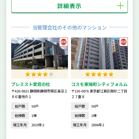
詳細表示
当管理会社のその他のマンション
プレミスト愛宕の杜
コスモ東陽町シティフォルム
〒420-0813 静岡県静岡市葵区長沼２
〒136-0076 東京都江東区南砂二丁目
８６番地の１
２７番８
総戸数
59戸
総戸数
59戸
総棟数
1棟
総棟数
1棟
竣工年月
2019年2
竣工年月
2006年2