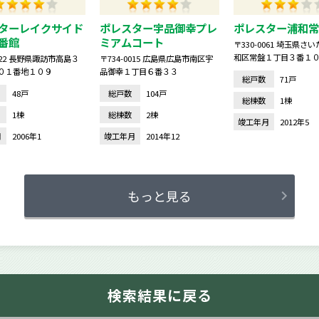
ターレイクサイド
ポレスター宇品御幸プレ
ポレスター浦和常
番館
ミアムコート
〒330-0061 埼玉県さ
和区常盤１丁目３番１
0022 長野県諏訪市高島３
〒734-0015 広島県広島市南区宇
０１番地１０９
品御幸１丁目６番３３
総戸数
71戸
48戸
総戸数
104戸
総棟数
1棟
1棟
総棟数
2棟
竣工年月
2012年5
月
2006年1
竣工年月
2014年12
もっと見る
検索結果に戻る