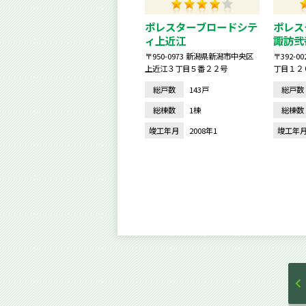
ポレスターブロードシテ
ポレス
ィ上近江
諏訪弐
〒950-0973 新潟県新潟市中央区
〒392-
上近江３丁目５番２２号
丁目１２
総戸数
143戸
総戸数
総棟数
1棟
総棟数
竣工年月
2008年1
竣工年