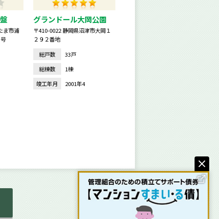
盤
グランドール大岡公園
いたま市浦
〒410-0022 静岡県沼津市大岡１
０号
２９２番地
総戸数
33戸
総棟数
1棟
竣工年月
2001年4