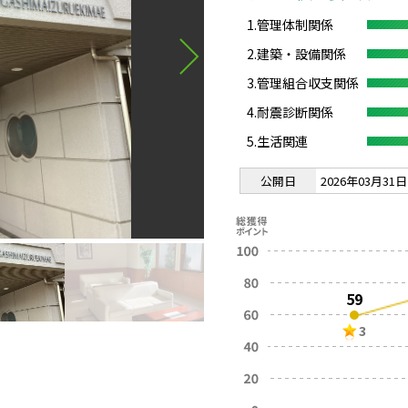
1.管理体制関係
2.建築・設備関係
3.管理組合収支関係
4.耐震診断関係
5.生活関連
公開日
2026年03月31日
59
3