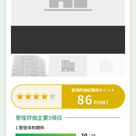
管理評価総獲得ポイント
86
POINT
管理評価主要5項目
1.管理体制関係
20
/
20