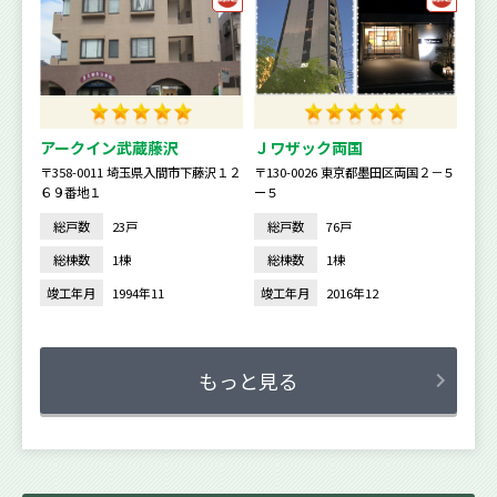
アークイン武蔵藤沢
Ｊワザック両国
〒358-0011 埼玉県入間市下藤沢１２
〒130-0026 東京都墨田区両国２－５
６９番地１
ー５
総戸数
23戸
総戸数
76戸
総棟数
1棟
総棟数
1棟
竣工年月
1994年11
竣工年月
2016年12
もっと見る