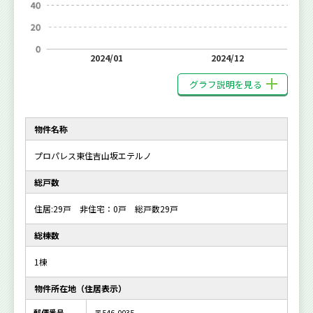
2024/01
2024/12
グラフ説明を見る
物件名称
プロパレス東住吉山坂エテルノ
総戸数
住居:29戸 非住宅：0戸 総戸数29戸
総棟数
1棟
物件所在地（住居表示）
郵便番号
〒546-0035