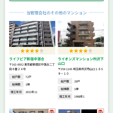
当管理会社のその他のマンション
ライフピア新宿中落合
ライオンズマンション所沢下
山口
〒161-0032 東京都新宿区中落合二丁
目８番２４号
〒359-1145 埼玉県所沢市山口１８５
９－１０
総戸数
72戸
総戸数
29戸
総棟数
1棟
総棟数
1棟
竣工年月
2013年11
竣工年月
1988年1