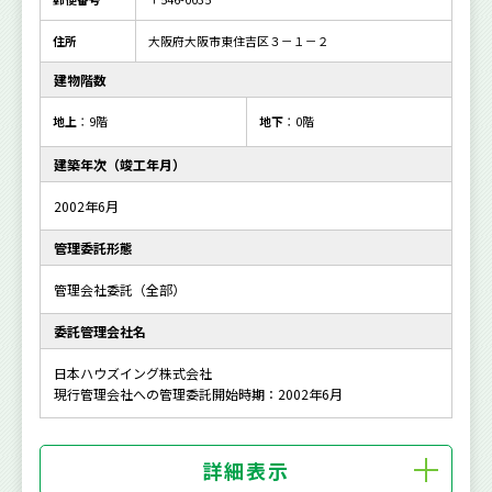
住所
大阪府大阪市東住吉区３－１－２
建物階数
地上
：9階
地下
：0階
建築年次（竣工年月）
2002年6月
管理委託形態
管理会社委託（全部）
委託管理会社名
日本ハウズイング株式会社
現行管理会社への管理委託開始時期：2002年6月
詳細表示