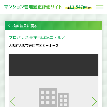
12,547
件
現在
公開中
検索結果に戻る
プロパレス東住吉山坂エテルノ
大阪府大阪市東住吉区３－１－２