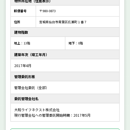
物件所在地（住居表示）
郵便番号
〒980-0873
住所
宮城県仙台市青葉区広瀬町１番７
建物階数
地上
：13階
地下
：0階
建築年次（竣工年月）
2017年4月
管理委託形態
管理会社委託（全部）
委託管理会社名
大和ライフネクスト株式会社
現行管理会社への管理委託開始時期：2017年5月