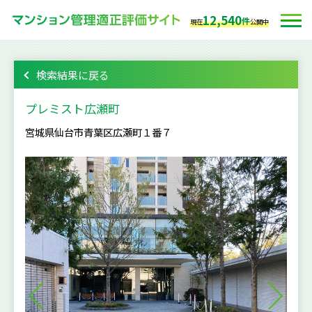
12,540
件
現在
公開中
検索結果に戻る
プレミスト広瀬町
宮城県仙台市青葉区広瀬町１番７