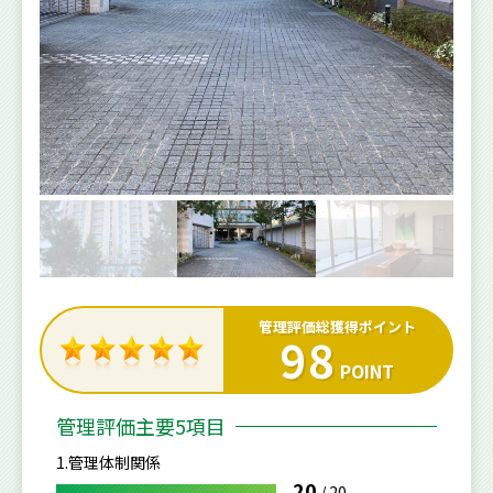
管理評価総獲得ポイント
98
POINT
管理評価主要5項目
1.管理体制関係
20
/
20