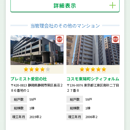
詳細表示
当管理会社のその他のマンション
プレミスト愛宕の杜
コスモ東陽町シティフォルム
〒420-0813 静岡県静岡市葵区長沼２
〒136-0076 東京都江東区南砂二丁目
８６番地の１
２７番８
総戸数
59戸
総戸数
59戸
総棟数
1棟
総棟数
1棟
竣工年月
2019年2
竣工年月
2006年2