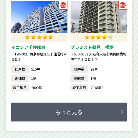
イニシア千住曙町
プレミスト鶴見 横堤
〒120-0023 東京都足立区千住曙町４
〒538-0052 大阪府大阪市鶴見区横堤
０番１
四丁目１０番１７
総戸数
515戸
総戸数
93戸
総棟数
1棟
総棟数
1棟
竣工年月
2009年1
竣工年月
2018年8
もっと見る