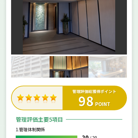
管理評価総獲得ポイント
98
POINT
管理評価主要5項目
1.管理体制関係
20
/
20