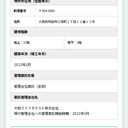
物件所在地（住居表示）
郵便番号
〒564-0063
住所
大阪府吹田市江坂町１丁目１２番１３号
建物階数
地上
：15階
地下
：0階
建築年次（竣工年月）
2022年2月
管理委託形態
管理会社委託（全部）
委託管理会社名
大和ライフネクスト株式会社
現行管理会社への管理委託開始時期：2022年3月