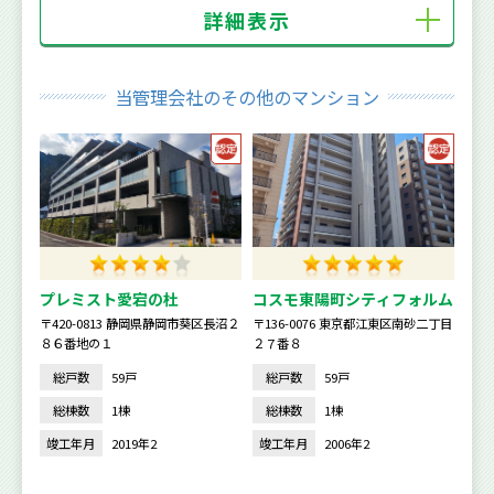
詳細表示
当管理会社のその他のマンション
プレミスト愛宕の杜
コスモ東陽町シティフォルム
〒420-0813 静岡県静岡市葵区長沼２
〒136-0076 東京都江東区南砂二丁目
８６番地の１
２７番８
総戸数
59戸
総戸数
59戸
総棟数
1棟
総棟数
1棟
竣工年月
2019年2
竣工年月
2006年2