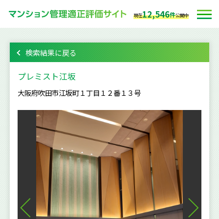
12,546
件
現在
公開中
検索結果に戻る
プレミスト江坂
大阪府吹田市江坂町１丁目１２番１３号