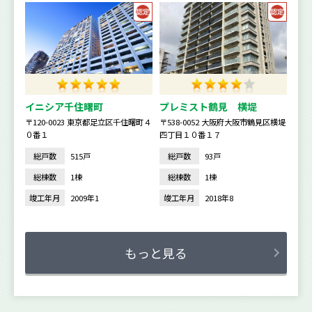
イニシア千住曙町
プレミスト鶴見 横堤
〒120-0023 東京都足立区千住曙町４
〒538-0052 大阪府大阪市鶴見区横堤
０番１
四丁目１０番１７
総戸数
515戸
総戸数
93戸
総棟数
1棟
総棟数
1棟
竣工年月
2009年1
竣工年月
2018年8
もっと見る