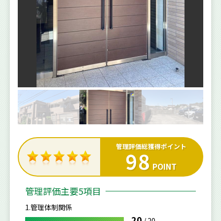
管理評価総獲得ポイント
98
POINT
管理評価主要5項目
1.管理体制関係
20
/
20