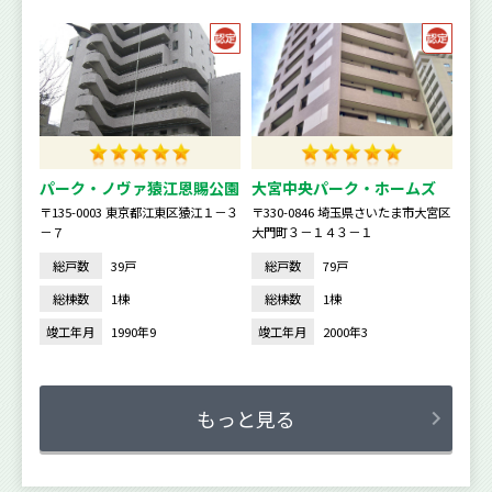
パーク・ノヴァ猿江恩賜公園
大宮中央パーク・ホームズ
〒135-0003 東京都江東区猿江１－３
〒330-0846 埼玉県さいたま市大宮区
－７
大門町３－１４３－１
総戸数
39戸
総戸数
79戸
総棟数
1棟
総棟数
1棟
竣工年月
1990年9
竣工年月
2000年3
もっと見る