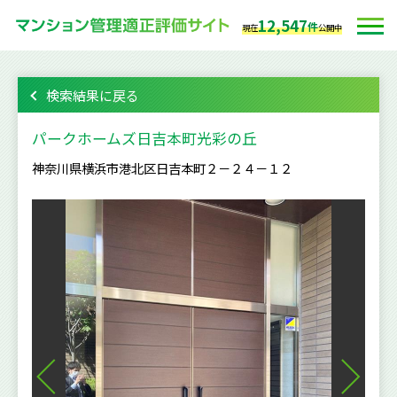
12,547
件
現在
公開中
検索結果に戻る
パークホームズ日吉本町光彩の丘
神奈川県横浜市港北区日吉本町２－２４－１２