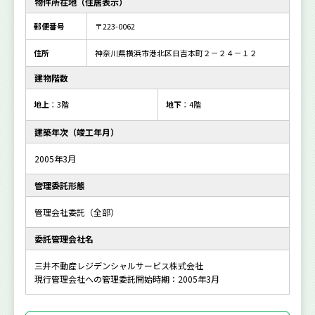
物件所在地（住居表示）
郵便番号
〒223-0062
住所
神奈川県横浜市港北区日吉本町２－２４－１２
建物階数
地上
：3階
地下
：4階
建築年次（竣工年月）
2005年3月
管理委託形態
管理会社委託（全部）
委託管理会社名
三井不動産レジデンシャルサービス株式会社
現行管理会社への管理委託開始時期：2005年3月