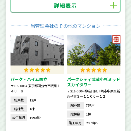
詳細表示
当管理会社のその他のマンション
パーク・ハイム国立
パークシティ武蔵小杉ミッド
スカイタワー
〒185-0034 東京都国分寺市光町１－
４０－８
〒211-0004 神奈川県川崎市中原区新
丸子東３ー１１００ー１２
総戸数
12戸
総戸数
797戸
総棟数
1棟
総棟数
1棟
竣工年月
1990年3
竣工年月
2009年5