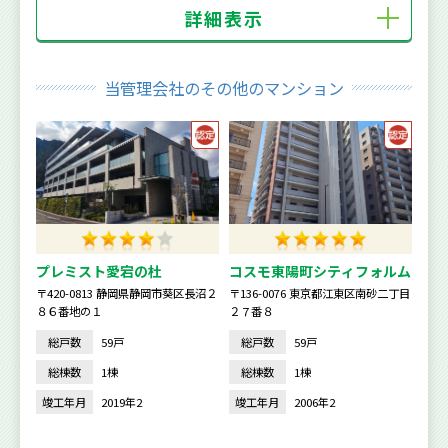
詳細表示
当管理会社のその他のマンション
プレミスト愛宕の杜
コスモ東陽町シティフォルム
〒420-0813 静岡県静岡市葵区長沼２
〒136-0076 東京都江東区南砂二丁目
８６番地の１
２７番８
総戸数
59戸
総戸数
59戸
総棟数
1棟
総棟数
1棟
竣工年月
2019年2
竣工年月
2006年2