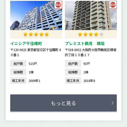
イニシア千住曙町
プレミスト鶴見 横堤
〒120-0023 東京都足立区千住曙町４
〒538-0052 大阪府大阪市鶴見区横堤
０番１
四丁目１０番１７
総戸数
515戸
総戸数
93戸
総棟数
1棟
総棟数
1棟
竣工年月
2009年1
竣工年月
2018年8
もっと見る