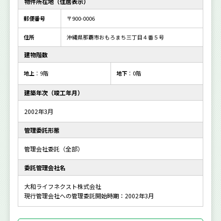
物件所在地（住居表示）
郵便番号
〒900-0006
住所
沖縄県那覇市おもろまち三丁目４番５号
建物階数
地上
：9階
地下
：0階
建築年次（竣工年月）
2002年3月
管理委託形態
管理会社委託（全部）
委託管理会社名
大和ライフネクスト株式会社
現行管理会社への管理委託開始時期：2002年3月