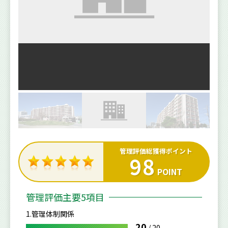
管理評価総獲得ポイント
98
POINT
管理評価主要5項目
1.管理体制関係
20
/
20