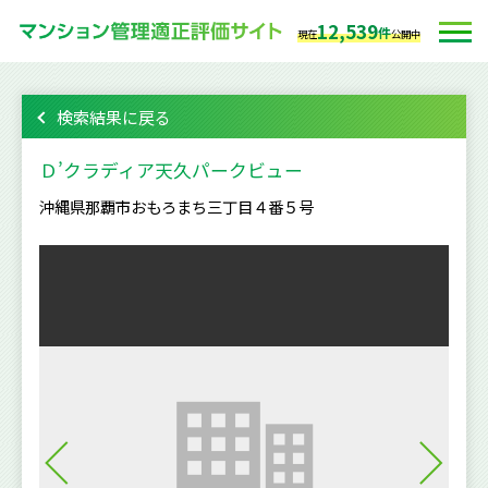
12,539
件
現在
公開中
検索結果に戻る
Ｄ’クラディア天久パークビュー
沖縄県那覇市おもろまち三丁目４番５号