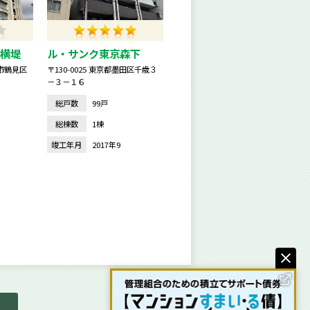
横堤
ル・サンク東京森下
阪市鶴見区
〒130-0025 東京都墨田区千歳３
－３－１６
総戸数
99戸
総棟数
1棟
竣工年月
2017年9