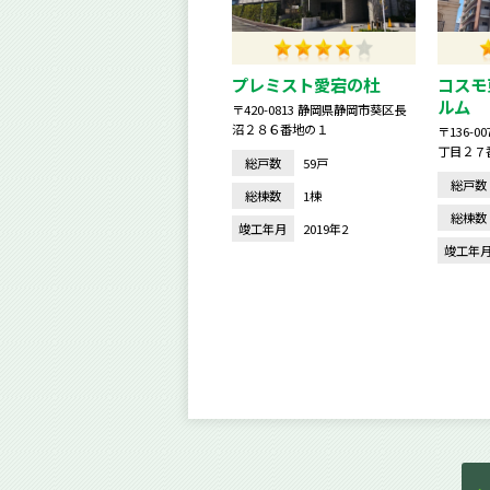
プレミスト愛宕の杜
コスモ
ルム
〒420-0813 静岡県静岡市葵区長
沼２８６番地の１
〒136-
丁目２７
総戸数
59戸
総戸数
総棟数
1棟
総棟数
竣工年月
2019年2
竣工年