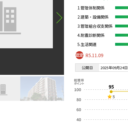
1.管理体制関係
2.建築・設備関係
3.管理組合収支関係
4.耐震診断関係
5.生活関連
R5.11.09
公開日
2025年09月24日
95
5