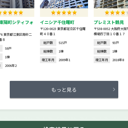
東陽町シティフォ
イニシア千住曙町
プレミスト鶴見 
〒120-0023 東京都足立区千住曙
〒538-0052 大阪府大
町４０番１
横堤四丁目１０番１７
0076 東京都江東区南砂二
番８
総戸数
515戸
総戸数
93戸
59戸
総棟数
1棟
総棟数
1棟
1棟
竣工年月
2009年1
竣工年月
2018年8
月
2006年2
もっと見る