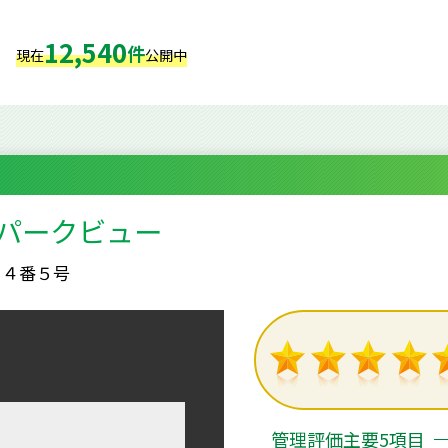
12,540
件
現在
公開中
久パークビュー
目４番５号
管理評価主要5項目